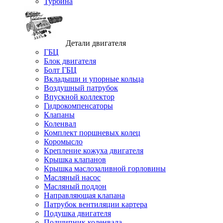
Турбина
Детали двигателя
ГБЦ
Блок двигателя
Болт ГБЦ
Вкладыши и упорные кольца
Воздушный патрубок
Впускной коллектор
Гидрокомпенсаторы
Клапаны
Коленвал
Комплект поршневых колец
Коромысло
Крепление кожуха двигателя
Крышка клапанов
Крышка маслозаливной горловины
Масляный насос
Масляный поддон
Направляющая клапана
Патрубок вентиляции картера
Подушка двигателя
Подшипник коленвала