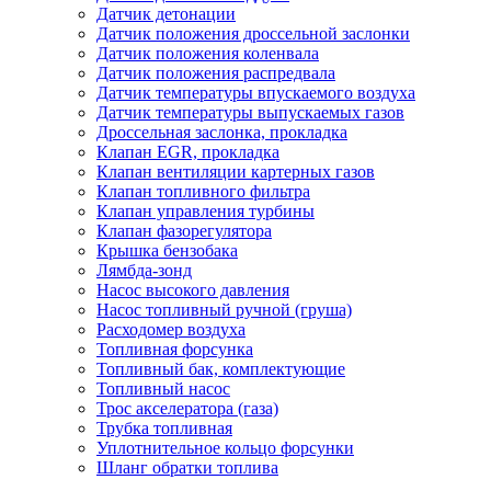
Датчик детонации
Датчик положения дроссельной заслонки
Датчик положения коленвала
Датчик положения распредвала
Датчик температуры впускаемого воздуха
Датчик температуры выпускаемых газов
Дроссельная заслонка, прокладка
Клапан EGR, прокладка
Клапан вентиляции картерных газов
Клапан топливного фильтра
Клапан управления турбины
Клапан фазорегулятора
Крышка бензобака
Лямбда-зонд
Насос высокого давления
Насос топливный ручной (груша)
Расходомер воздуха
Топливная форсунка
Топливный бак, комплектующие
Топливный насос
Трос акселератора (газа)
Трубка топливная
Уплотнительное кольцо форсунки
Шланг обратки топлива