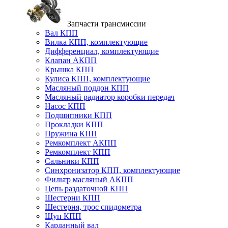
Запчасти трансмиссии
Вал КПП
Вилка КПП, комплектующие
Дифференциал, комплектующие
Клапан АКПП
Крышка КПП
Кулиса КПП, комплектующие
Масляный поддон КПП
Масляный радиатор коробки передач
Насос КПП
Подшипники КПП
Прокладки КПП
Пружина КПП
Ремкомплект АКПП
Ремкомплект КПП
Сальники КПП
Синхронизатор КПП, комплектующие
Фильтр масляный АКПП
Цепь раздаточной КПП
Шестерни КПП
Шестерня, трос спидометра
Щуп КПП
Карданный вал