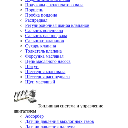
Полукольца коленчатого вала
Поршень
Пробка поддона
Распредвал
Регулировочная шайба клапанов
Сальник коленвала
Сальник распредвала
Сальники клапанов
Сухарь клапана
Толкатель клапана
Форсунка масляная
Цепь масляного насоса
Шатун
Шестерня коленвала
Шестерня распредвала
Щуп масляный
Топливная система и управление
двигателем
Абсорбер
Датчик давления выхлопных газов
Датчик давления наддува