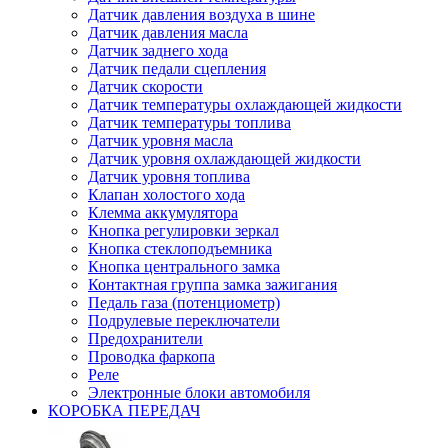
Датчик давления воздуха в шине
Датчик давления масла
Датчик заднего хода
Датчик педали сцепления
Датчик скорости
Датчик температуры охлаждающей жидкости
Датчик температуры топлива
Датчик уровня масла
Датчик уровня охлаждающей жидкости
Датчик уровня топлива
Клапан холостого хода
Клемма аккумулятора
Кнопка регулировки зеркал
Кнопка стеклоподъемника
Кнопка центрального замка
Контактная группа замка зажигания
Педаль газа (потенциометр)
Подрулевые переключатели
Предохранители
Проводка фаркопа
Реле
Электронные блоки автомобиля
КОРОБКА ПЕРЕДАЧ