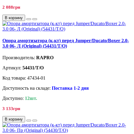
2 088грн
В корзину
Опора амортизатора (к-кт) перед Jumper/Ducato/Boxer 2.0-
3.0 06- Л (Original) (54431/T/O)
Производитель:
RAPRO
Артикул:
54431/T/O
Код товара: 47434-01
Доступность на складе:
Поставка 1-2 дня
Доступно:
12шт.
3 133грн
В корзину