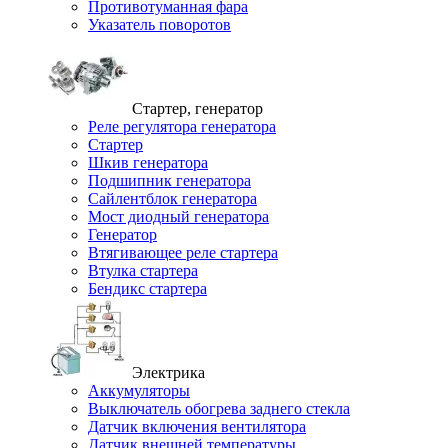
Противотуманная фара
Указатель поворотов
Стартер, генератор
Реле регулятора генератора
Стартер
Шкив генератора
Подшипник генератора
Сайлентблок генератора
Мост диодный генератора
Генератор
Втягивающее реле стартера
Втулка стартера
Бендикс стартера
Электрика
Аккумуляторы
Выключатель обогрева заднего стекла
Датчик включения вентилятора
Датчик внешней температуры