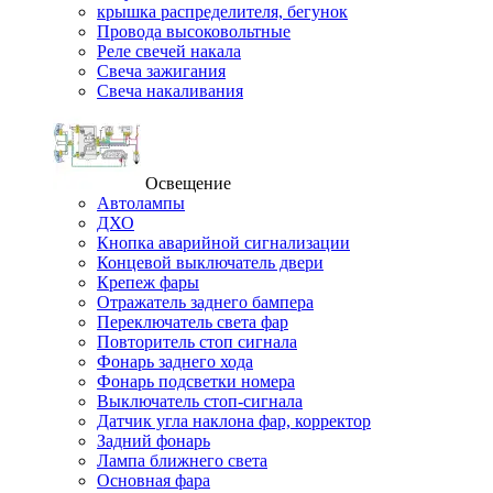
крышка распределителя, бегунок
Провода высоковольтные
Реле свечей накала
Свеча зажигания
Свеча накаливания
Освещение
Автолампы
ДХО
Кнопка аварийной сигнализации
Концевой выключатель двери
Крепеж фары
Отражатель заднего бампера
Переключатель света фар
Повторитель стоп сигнала
Фонарь заднего хода
Фонарь подсветки номера
Выключатель стоп-сигнала
Датчик угла наклона фар, корректор
Задний фонарь
Лампа ближнего света
Основная фара