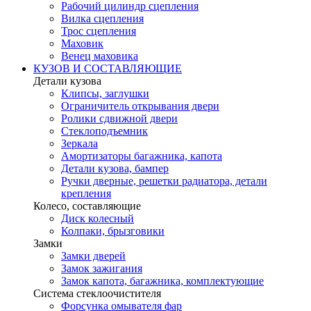
Рабочий цилиндр сцепления
Вилка сцепления
Трос сцепления
Маховик
Венец маховика
КУЗОВ И СОСТАВЛЯЮЩИЕ
Детали кузова
Клипсы, заглушки
Ограничитель открывания двери
Ролики сдвижной двери
Стеклоподъемник
Зеркала
Амортизаторы багажника, капота
Детали кузова, бампер
Ручки дверные, решетки радиатора, детали
крепления
Колесо, составляющие
Диск колесный
Колпаки, брызговики
Замки
Замки дверей
Замок зажигания
Замок капота, багажника, комплектующие
Система стеклоочистителя
Форсунка омывателя фар