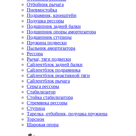
Отбойник рычага
Пневмостойка
Подрамник, кронштейн
Подушка рессоры
Подшипник задней балки
Подшипник опоры амортизатора
Подшипник ступицы
Пружина подвески
Пыльник амортизатора
Рессора
Рычаг, тяги подвески
Сайлентблок задней балки
Сайлентблок подрамника
Сайлентблок реактивной тяги
Сайлентблок рычага
Серьга рессоры
Стабилизатор
Стойка стабилизатора
Стремянка рессоры
Ступица
Тарелка, отбойник, подушка пружины
Торсион
Шаровая опора