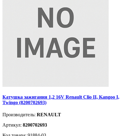
Катушка зажигания 1,2 16V Renault Clio II, Kangoo I,
Twingo (8200702693)
Производитель:
RENAULT
Артикул:
8200702693
Код товара: 91884-03