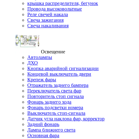
крышка распределителя, бегунок
Провода высоковольтные
Реле свечей накала
Свеча зажигания
Свеча накаливания
Освещение
Автолампы
ДХО
Кнопка аварийной сигнализации
Концевой выключатель двери
Крепеж фары
Отражатель заднего бампера
Переключатель света фар
Повторитель стоп сигнала
Фонарь заднего хода
Фонарь подсветки номера
Выключатель стоп-сигнала
Датчик угла наклона фар, корректор
Задний фонарь
Лампа ближнего света
Основная фара