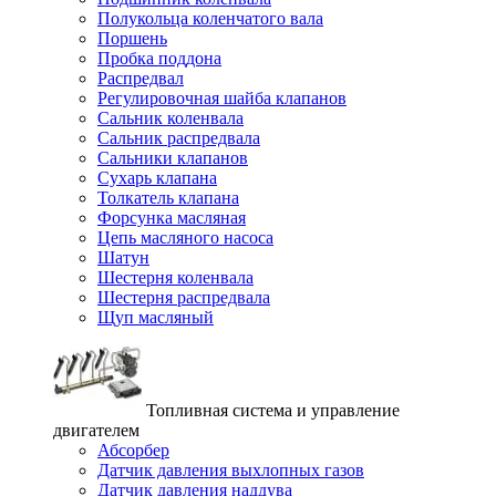
Полукольца коленчатого вала
Поршень
Пробка поддона
Распредвал
Регулировочная шайба клапанов
Сальник коленвала
Сальник распредвала
Сальники клапанов
Сухарь клапана
Толкатель клапана
Форсунка масляная
Цепь масляного насоса
Шатун
Шестерня коленвала
Шестерня распредвала
Щуп масляный
Топливная система и управление
двигателем
Абсорбер
Датчик давления выхлопных газов
Датчик давления наддува