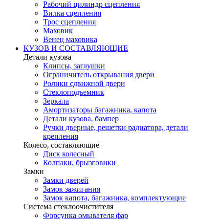
Рабочий цилиндр сцепления
Вилка сцепления
Трос сцепления
Маховик
Венец маховика
КУЗОВ И СОСТАВЛЯЮЩИЕ
Детали кузова
Клипсы, заглушки
Ограничитель открывания двери
Ролики сдвижной двери
Стеклоподъемник
Зеркала
Амортизаторы багажника, капота
Детали кузова, бампер
Ручки дверные, решетки радиатора, детали
крепления
Колесо, составляющие
Диск колесный
Колпаки, брызговики
Замки
Замки дверей
Замок зажигания
Замок капота, багажника, комплектующие
Система стеклоочистителя
Форсунка омывателя фар