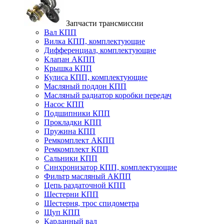
Запчасти трансмиссии
Вал КПП
Вилка КПП, комплектующие
Дифференциал, комплектующие
Клапан АКПП
Крышка КПП
Кулиса КПП, комплектующие
Масляный поддон КПП
Масляный радиатор коробки передач
Насос КПП
Подшипники КПП
Прокладки КПП
Пружина КПП
Ремкомплект АКПП
Ремкомплект КПП
Сальники КПП
Синхронизатор КПП, комплектующие
Фильтр масляный АКПП
Цепь раздаточной КПП
Шестерни КПП
Шестерня, трос спидометра
Щуп КПП
Карданный вал