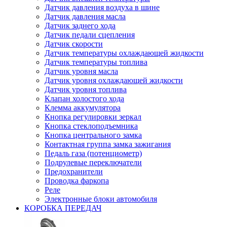
Датчик давления воздуха в шине
Датчик давления масла
Датчик заднего хода
Датчик педали сцепления
Датчик скорости
Датчик температуры охлаждающей жидкости
Датчик температуры топлива
Датчик уровня масла
Датчик уровня охлаждающей жидкости
Датчик уровня топлива
Клапан холостого хода
Клемма аккумулятора
Кнопка регулировки зеркал
Кнопка стеклоподъемника
Кнопка центрального замка
Контактная группа замка зажигания
Педаль газа (потенциометр)
Подрулевые переключатели
Предохранители
Проводка фаркопа
Реле
Электронные блоки автомобиля
КОРОБКА ПЕРЕДАЧ