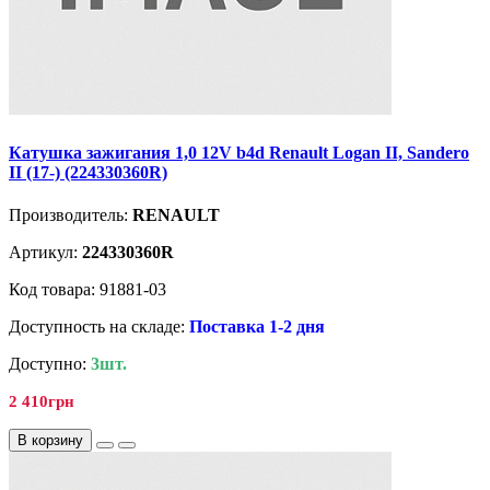
Катушка зажигания 1,0 12V b4d Renault Logan II, Sandero
II (17-) (224330360R)
Производитель:
RENAULT
Артикул:
224330360R
Код товара: 91881-03
Доступность на складе:
Поставка 1-2 дня
Доступно:
3шт.
2 410грн
В корзину