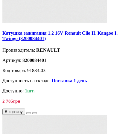
Катушка зажигания 1,2 16V Renault Clio II, Kangoo I,
Twingo (8200084401)
Производитель:
RENAULT
Артикул:
8200084401
Код товара: 91883-03
Доступность на складе:
Поставка 1 день
Доступно:
1шт.
2 785грн
В корзину