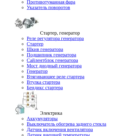
Противотуманная фара
Указатель поворотов
Стартер, генератор
Реле регулятора генератора
Стартер
Шкив генератора
Подшипник генератора
Сайлентблок генератора
Мост диодный генератора
Генератор
Втягивающее реле стартера
Втулка стартера
Бендикс стартера
Электрика
Аккумуляторы
Выключатель обогрева заднего стекла
Датчик включения вентилятора
Датчик внешней температуры