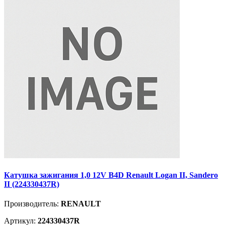
Катушка зажигания 1,0 12V B4D Renault Logan II, Sandero
II (224330437R)
Производитель:
RENAULT
Артикул:
224330437R