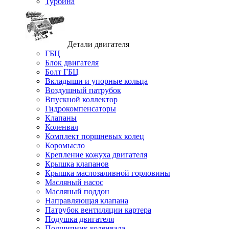
Турбина
Детали двигателя
ГБЦ
Блок двигателя
Болт ГБЦ
Вкладыши и упорные кольца
Воздушный патрубок
Впускной коллектор
Гидрокомпенсаторы
Клапаны
Коленвал
Комплект поршневых колец
Коромысло
Крепление кожуха двигателя
Крышка клапанов
Крышка маслозаливной горловины
Масляный насос
Масляный поддон
Направляющая клапана
Патрубок вентиляции картера
Подушка двигателя
Подшипник коленвала