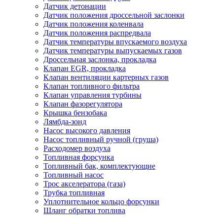
Датчик детонации
Датчик положения дроссельной заслонки
Датчик положения коленвала
Датчик положения распредвала
Датчик температуры впускаемого воздуха
Датчик температуры выпускаемых газов
Дроссельная заслонка, прокладка
Клапан EGR, прокладка
Клапан вентиляции картерных газов
Клапан топливного фильтра
Клапан управления турбины
Клапан фазорегулятора
Крышка бензобака
Лямбда-зонд
Насос высокого давления
Насос топливный ручной (груша)
Расходомер воздуха
Топливная форсунка
Топливный бак, комплектующие
Топливный насос
Трос акселератора (газа)
Трубка топливная
Уплотнительное кольцо форсунки
Шланг обратки топлива