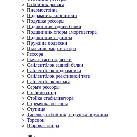
Отбойник рычага
Пневмостойка
Подрамник, кронштейн
Подушка рессоры
Подшипник задней балки
Подшипник опоры амортизатора
Подшипник ступицы
Пружина подвески
Пыльник амортизатора
Рессора
Рычаг, тяги подвески
Сайлентблок задней балки
Сайлентблок подрамника
Сайлентблок реактивной тяги
Сайлентблок рычага
Серьга рессоры
Стабилизатор
Стойка стабилизатора
Стремянка рессоры
Ступица
Тарелка, отбойник, подушка пружины
Торсион
Шаровая опора