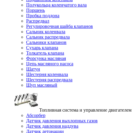
Полукольца коленчатого вала
Поршень
Пробка поддона
Распредвал
Регулировочная шайба клапанов
Сальник коленвала
Сальник распредвала
Сальники клапанов
Сухарь клапана
Толкатель клапана
Форсунка масляная
Цепь масляного насоса
Шатун
Шестерня коленвала
Шестерня распредвала
Щуп масляный
Топливная система и управление двигателем
Абсорбер
Датчик давления выхлопных газов
Датчик давления наддува
Датчик детонации