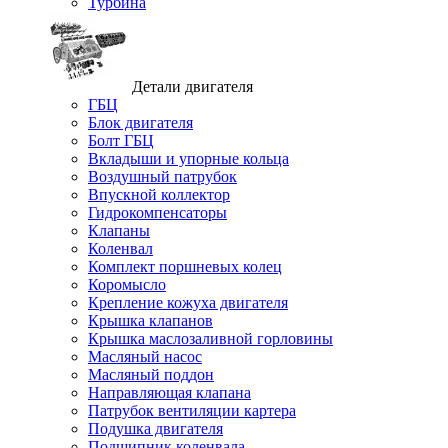
Турбина
Детали двигателя
ГБЦ
Блок двигателя
Болт ГБЦ
Вкладыши и упорные кольца
Воздушный патрубок
Впускной коллектор
Гидрокомпенсаторы
Клапаны
Коленвал
Комплект поршневых колец
Коромысло
Крепление кожуха двигателя
Крышка клапанов
Крышка маслозаливной горловины
Масляный насос
Масляный поддон
Направляющая клапана
Патрубок вентиляции картера
Подушка двигателя
Подшипник коленвала