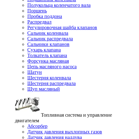
Полукольца коленчатого вала
Поршень
Пробка поддона
Распредвал
Регулировочная шайба клапанов
Сальник коленвала
Сальник распредвала
Сальники клапанов
Сухарь клапана
Толкатель клапана
Форсунка масляная
Цепь масляного насоса
Шатун
Шестерня коленвала
Шестерня распредвала
Щуп масляный
Топливная система и управление
двигателем
Абсорбер
Датчик давления выхлопных газов
Датчик давления наддува