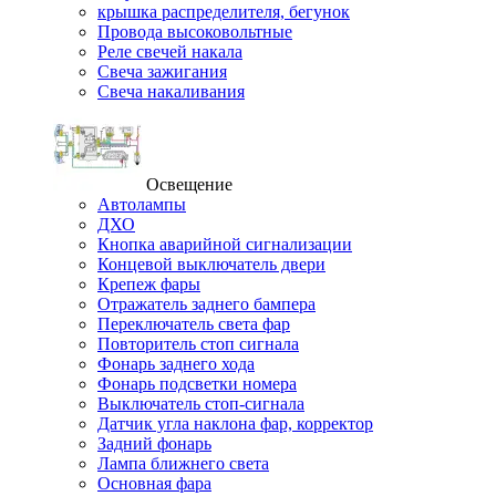
крышка распределителя, бегунок
Провода высоковольтные
Реле свечей накала
Свеча зажигания
Свеча накаливания
Освещение
Автолампы
ДХО
Кнопка аварийной сигнализации
Концевой выключатель двери
Крепеж фары
Отражатель заднего бампера
Переключатель света фар
Повторитель стоп сигнала
Фонарь заднего хода
Фонарь подсветки номера
Выключатель стоп-сигнала
Датчик угла наклона фар, корректор
Задний фонарь
Лампа ближнего света
Основная фара