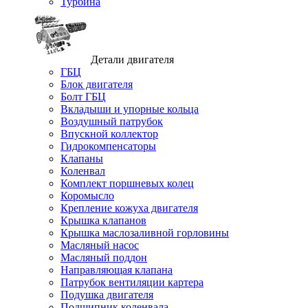
Турбина
Детали двигателя
ГБЦ
Блок двигателя
Болт ГБЦ
Вкладыши и упорные кольца
Воздушный патрубок
Впускной коллектор
Гидрокомпенсаторы
Клапаны
Коленвал
Комплект поршневых колец
Коромысло
Крепление кожуха двигателя
Крышка клапанов
Крышка маслозаливной горловины
Масляный насос
Масляный поддон
Направляющая клапана
Патрубок вентиляции картера
Подушка двигателя
Подшипник коленвала