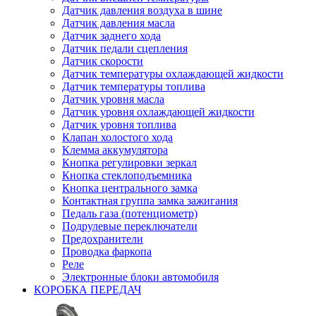
Датчик давления воздуха в шине
Датчик давления масла
Датчик заднего хода
Датчик педали сцепления
Датчик скорости
Датчик температуры охлаждающей жидкости
Датчик температуры топлива
Датчик уровня масла
Датчик уровня охлаждающей жидкости
Датчик уровня топлива
Клапан холостого хода
Клемма аккумулятора
Кнопка регулировки зеркал
Кнопка стеклоподъемника
Кнопка центрального замка
Контактная группа замка зажигания
Педаль газа (потенциометр)
Подрулевые переключатели
Предохранители
Проводка фаркопа
Реле
Электронные блоки автомобиля
КОРОБКА ПЕРЕДАЧ