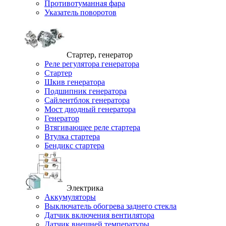
Противотуманная фара
Указатель поворотов
Стартер, генератор
Реле регулятора генератора
Стартер
Шкив генератора
Подшипник генератора
Сайлентблок генератора
Мост диодный генератора
Генератор
Втягивающее реле стартера
Втулка стартера
Бендикс стартера
Электрика
Аккумуляторы
Выключатель обогрева заднего стекла
Датчик включения вентилятора
Датчик внешней температуры