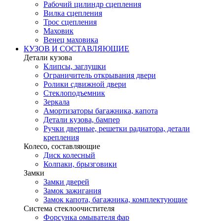
Рабочий цилиндр сцепления
Вилка сцепления
Трос сцепления
Маховик
Венец маховика
КУЗОВ И СОСТАВЛЯЮЩИЕ
Детали кузова
Клипсы, заглушки
Ограничитель открывания двери
Ролики сдвижной двери
Стеклоподъемник
Зеркала
Амортизаторы багажника, капота
Детали кузова, бампер
Ручки дверные, решетки радиатора, детали
крепления
Колесо, составляющие
Диск колесный
Колпаки, брызговики
Замки
Замки дверей
Замок зажигания
Замок капота, багажника, комплектующие
Система стеклоочистителя
Форсунка омывателя фар