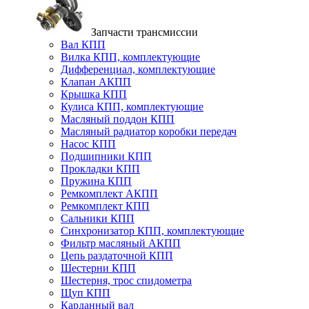
Запчасти трансмиссии
Вал КПП
Вилка КПП, комплектующие
Дифференциал, комплектующие
Клапан АКПП
Крышка КПП
Кулиса КПП, комплектующие
Масляный поддон КПП
Масляный радиатор коробки передач
Насос КПП
Подшипники КПП
Прокладки КПП
Пружина КПП
Ремкомплект АКПП
Ремкомплект КПП
Сальники КПП
Синхронизатор КПП, комплектующие
Фильтр масляный АКПП
Цепь раздаточной КПП
Шестерни КПП
Шестерня, трос спидометра
Щуп КПП
Карданный вал