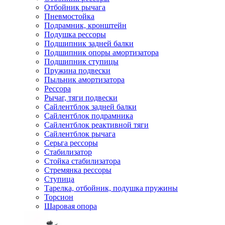
Отбойник рычага
Пневмостойка
Подрамник, кронштейн
Подушка рессоры
Подшипник задней балки
Подшипник опоры амортизатора
Подшипник ступицы
Пружина подвески
Пыльник амортизатора
Рессора
Рычаг, тяги подвески
Сайлентблок задней балки
Сайлентблок подрамника
Сайлентблок реактивной тяги
Сайлентблок рычага
Серьга рессоры
Стабилизатор
Стойка стабилизатора
Стремянка рессоры
Ступица
Тарелка, отбойник, подушка пружины
Торсион
Шаровая опора