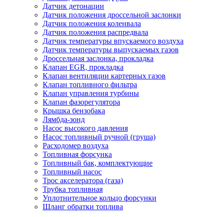
Датчик детонации
Датчик положения дроссельной заслонки
Датчик положения коленвала
Датчик положения распредвала
Датчик температуры впускаемого воздуха
Датчик температуры выпускаемых газов
Дроссельная заслонка, прокладка
Клапан EGR, прокладка
Клапан вентиляции картерных газов
Клапан топливного фильтра
Клапан управления турбины
Клапан фазорегулятора
Крышка бензобака
Лямбда-зонд
Насос высокого давления
Насос топливный ручной (груша)
Расходомер воздуха
Топливная форсунка
Топливный бак, комплектующие
Топливный насос
Трос акселератора (газа)
Трубка топливная
Уплотнительное кольцо форсунки
Шланг обратки топлива