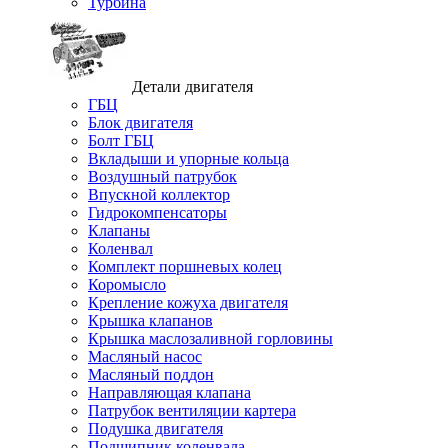
Турбина
Детали двигателя
ГБЦ
Блок двигателя
Болт ГБЦ
Вкладыши и упорные кольца
Воздушный патрубок
Впускной коллектор
Гидрокомпенсаторы
Клапаны
Коленвал
Комплект поршневых колец
Коромысло
Крепление кожуха двигателя
Крышка клапанов
Крышка маслозаливной горловины
Масляный насос
Масляный поддон
Направляющая клапана
Патрубок вентиляции картера
Подушка двигателя
Подшипник коленвала