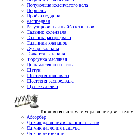
Полукольца коленчатого вала
Поршень
Пробка поддона
Распредвал
Регулировочная шайба клапанов
Сальник коленвала
Сальник распредвала
Сальники клапанов
Сухарь клапана
Толкатель клапана
Форсунка масляная
Цепь масляного насоса
Шатун
Шестерня коленвала
Шестерня распредвала
Щуп масляный
Топливная система и управление двигателем
Абсорбер
Датчик давления выхлопных газов
Датчик давления наддува
Датчик детонации