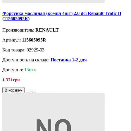
Форсунка масляная (компл 4шт) 2.0 dci Renault Trafic II
(115605095R)
Производитель:
RENAULT
Артикул:
115605095R
Код товара: 92929-03
Доступность на складе:
Поставка 1-2 дня
Доступно:
13шт.
1 371грн
В корзину