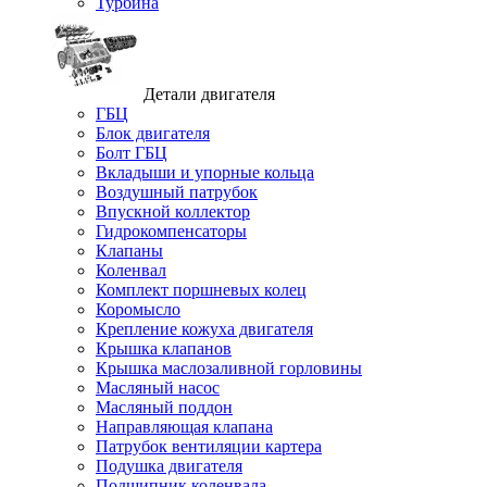
Турбина
Детали двигателя
ГБЦ
Блок двигателя
Болт ГБЦ
Вкладыши и упорные кольца
Воздушный патрубок
Впускной коллектор
Гидрокомпенсаторы
Клапаны
Коленвал
Комплект поршневых колец
Коромысло
Крепление кожуха двигателя
Крышка клапанов
Крышка маслозаливной горловины
Масляный насос
Масляный поддон
Направляющая клапана
Патрубок вентиляции картера
Подушка двигателя
Подшипник коленвала