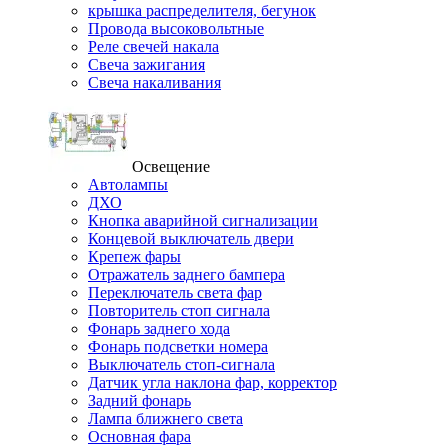
крышка распределителя, бегунок
Провода высоковольтные
Реле свечей накала
Свеча зажигания
Свеча накаливания
Освещение
Автолампы
ДХО
Кнопка аварийной сигнализации
Концевой выключатель двери
Крепеж фары
Отражатель заднего бампера
Переключатель света фар
Повторитель стоп сигнала
Фонарь заднего хода
Фонарь подсветки номера
Выключатель стоп-сигнала
Датчик угла наклона фар, корректор
Задний фонарь
Лампа ближнего света
Основная фара