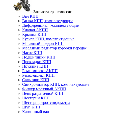
Запчасти трансмиссии
Вал КПП
Вилка КПП, комплектующие
Дифференциал, комплектующие
Клапан АКПП
Крышка КПП
Кулиса КПП, комплектующие
Масляный поддон КПП
Масляный радиатор коробки передач
Насос КПП
Подшипники КПП
Прокладки КПП
Пружина КПП
Ремкомплект АКПП
Ремкомплект КПП
Сальники КПП
Синхронизатор КПП, комплектующие
Фильтр масляный АКПП
Цепь раздаточной КПП
Шестерни КПП
Шестерня, трос спидометра
Щуп КПП
Карданный вал