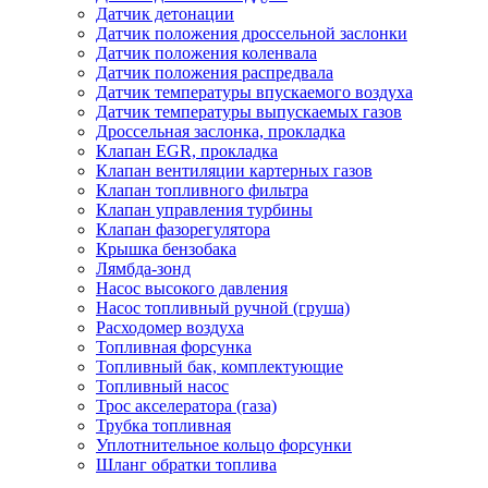
Датчик детонации
Датчик положения дроссельной заслонки
Датчик положения коленвала
Датчик положения распредвала
Датчик температуры впускаемого воздуха
Датчик температуры выпускаемых газов
Дроссельная заслонка, прокладка
Клапан EGR, прокладка
Клапан вентиляции картерных газов
Клапан топливного фильтра
Клапан управления турбины
Клапан фазорегулятора
Крышка бензобака
Лямбда-зонд
Насос высокого давления
Насос топливный ручной (груша)
Расходомер воздуха
Топливная форсунка
Топливный бак, комплектующие
Топливный насос
Трос акселератора (газа)
Трубка топливная
Уплотнительное кольцо форсунки
Шланг обратки топлива