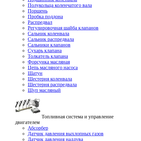
Полукольца коленчатого вала
Поршень
Пробка поддона
Распредвал
Регулировочная шайба клапанов
Сальник коленвала
Сальник распредвала
Сальники клапанов
Сухарь клапана
Толкатель клапана
Форсунка масляная
Цепь масляного насоса
Шатун
Шестерня коленвала
Шестерня распредвала
Щуп масляный
Топливная система и управление
двигателем
Абсорбер
Датчик давления выхлопных газов
Датчик давления наддува