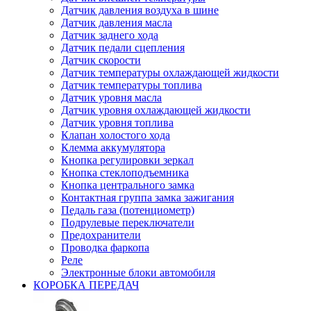
Датчик давления воздуха в шине
Датчик давления масла
Датчик заднего хода
Датчик педали сцепления
Датчик скорости
Датчик температуры охлаждающей жидкости
Датчик температуры топлива
Датчик уровня масла
Датчик уровня охлаждающей жидкости
Датчик уровня топлива
Клапан холостого хода
Клемма аккумулятора
Кнопка регулировки зеркал
Кнопка стеклоподъемника
Кнопка центрального замка
Контактная группа замка зажигания
Педаль газа (потенциометр)
Подрулевые переключатели
Предохранители
Проводка фаркопа
Реле
Электронные блоки автомобиля
КОРОБКА ПЕРЕДАЧ