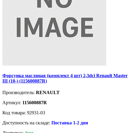
Форсунка масляная (комплект 4 шт) 2,3dci Renault Master
III (10-) (115600887R)
Производитель:
RENAULT
Артикул:
115600887R
Код товара: 92931-03
Доступность на складе:
Поставка 1-2 дня
Доступно:
4шт.