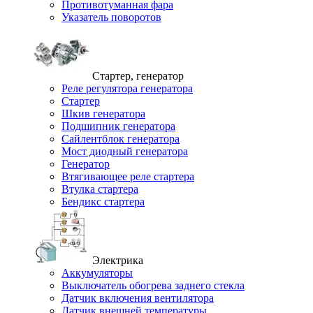
Противотуманная фара
Указатель поворотов
Стартер, генератор
Реле регулятора генератора
Стартер
Шкив генератора
Подшипник генератора
Сайлентблок генератора
Мост диодный генератора
Генератор
Втягивающее реле стартера
Втулка стартера
Бендикс стартера
Электрика
Аккумуляторы
Выключатель обогрева заднего стекла
Датчик включения вентилятора
Датчик внешней температуры