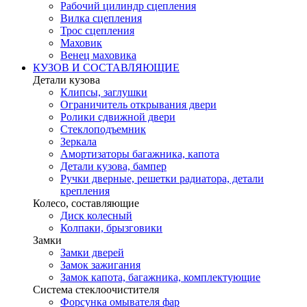
Рабочий цилиндр сцепления
Вилка сцепления
Трос сцепления
Маховик
Венец маховика
КУЗОВ И СОСТАВЛЯЮЩИЕ
Детали кузова
Клипсы, заглушки
Ограничитель открывания двери
Ролики сдвижной двери
Стеклоподъемник
Зеркала
Амортизаторы багажника, капота
Детали кузова, бампер
Ручки дверные, решетки радиатора, детали
крепления
Колесо, составляющие
Диск колесный
Колпаки, брызговики
Замки
Замки дверей
Замок зажигания
Замок капота, багажника, комплектующие
Система стеклоочистителя
Форсунка омывателя фар