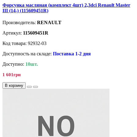
Форсунка масляная (комплект 4шт) 2,3dci Renault Master
III (14-) (115609451R)
Производитель:
RENAULT
Артикул:
115609451R
Код товара: 92932-03
Доступность на складе:
Поставка 1-2 дня
Доступно:
10шт.
1 601грн
В корзину