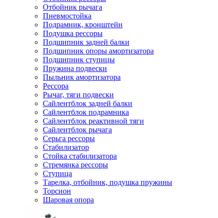
Отбойник рычага
Пневмостойка
Подрамник, кронштейн
Подушка рессоры
Подшипник задней балки
Подшипник опоры амортизатора
Подшипник ступицы
Пружина подвески
Пыльник амортизатора
Рессора
Рычаг, тяги подвески
Сайлентблок задней балки
Сайлентблок подрамника
Сайлентблок реактивной тяги
Сайлентблок рычага
Серьга рессоры
Стабилизатор
Стойка стабилизатора
Стремянка рессоры
Ступица
Тарелка, отбойник, подушка пружины
Торсион
Шаровая опора