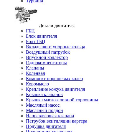
Турбина
Детали двигателя
ГБЦ
Блок двигателя
Болт ГБЦ
Вкладыши и упорные кольца
Воздушный патрубок
Впускной коллектор
Гидрокомпенсаторы
Клапаны
Коленвал
Комплект поршневых колец
Коромысло
Крепление кожуха двигателя
Крышка клапанов
Крышка маслозаливной горловины
Масляный насос
Масляный поддон
Направляющая клапана
Патрубок вентиляции картера
Подушка двигателя
Подшипник коленвала