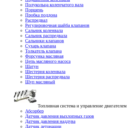
Полукольца коленчатого вала
Поршень
Пробка поддона
Распредвал
Регулировочная шайба клапанов
Сальник коленвала
Сальник распредвала
Сальники клапанов
Сухарь клапана
Толкатель клапана
Форсунка масляная
Цепь масляного насоса
Шатун
Шестерня коленвала
Шестерня распредвала
Щуп масляный
Топливная система и управление двигателем
Абсорбер
Датчик давления выхлопных газов
Датчик давления наддува
Датчик детонации