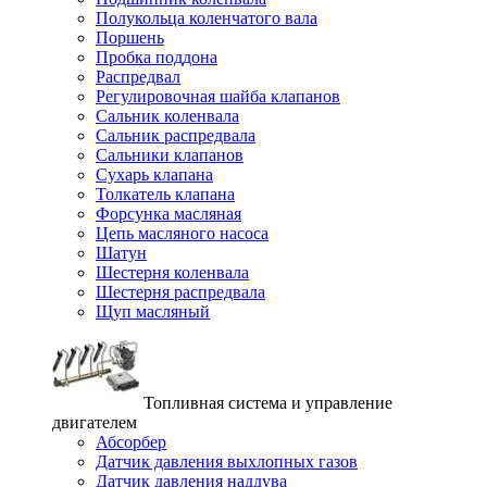
Полукольца коленчатого вала
Поршень
Пробка поддона
Распредвал
Регулировочная шайба клапанов
Сальник коленвала
Сальник распредвала
Сальники клапанов
Сухарь клапана
Толкатель клапана
Форсунка масляная
Цепь масляного насоса
Шатун
Шестерня коленвала
Шестерня распредвала
Щуп масляный
Топливная система и управление
двигателем
Абсорбер
Датчик давления выхлопных газов
Датчик давления наддува