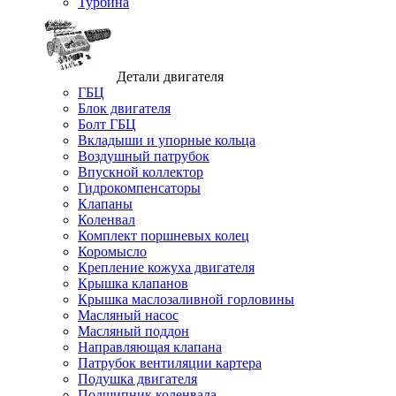
Турбина
Детали двигателя
ГБЦ
Блок двигателя
Болт ГБЦ
Вкладыши и упорные кольца
Воздушный патрубок
Впускной коллектор
Гидрокомпенсаторы
Клапаны
Коленвал
Комплект поршневых колец
Коромысло
Крепление кожуха двигателя
Крышка клапанов
Крышка маслозаливной горловины
Масляный насос
Масляный поддон
Направляющая клапана
Патрубок вентиляции картера
Подушка двигателя
Подшипник коленвала