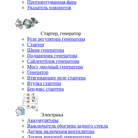
Противотуманная фара
Указатель поворотов
Стартер, генератор
Реле регулятора генератора
Стартер
Шкив генератора
Подшипник генератора
Сайлентблок генератора
Мост диодный генератора
Генератор
Втягивающее реле стартера
Втулка стартера
Бендикс стартера
Электрика
Аккумуляторы
Выключатель обогрева заднего стекла
Датчик включения вентилятора
Датчик внешней температуры