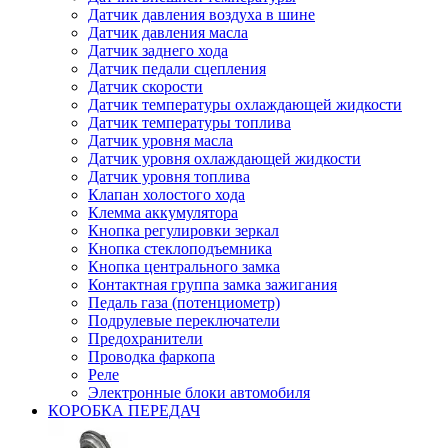
Датчик давления воздуха в шине
Датчик давления масла
Датчик заднего хода
Датчик педали сцепления
Датчик скорости
Датчик температуры охлаждающей жидкости
Датчик температуры топлива
Датчик уровня масла
Датчик уровня охлаждающей жидкости
Датчик уровня топлива
Клапан холостого хода
Клемма аккумулятора
Кнопка регулировки зеркал
Кнопка стеклоподъемника
Кнопка центрального замка
Контактная группа замка зажигания
Педаль газа (потенциометр)
Подрулевые переключатели
Предохранители
Проводка фаркопа
Реле
Электронные блоки автомобиля
КОРОБКА ПЕРЕДАЧ