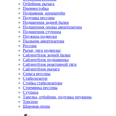
Отбойник рычага
Пневмостойка
Подрамник, кронштейн
Подушка рессоры
Подшипник задней балки
Подшипник опоры амортизатора
Подшипник ступицы
Пружина подвески
Пыльник амортизатора
Рессора
Рычаг, тяги подвески
Сайлентблок задней балки
Сайлентблок подрамника
Сайлентблок реактивной тяги
Сайлентблок рычага
Серьга рессоры
Стабилизатор
Стойка стабилизатора
Стремянка рессоры
Ступица
Тарелка, отбойник, подушка пружины
Торсион
Шаровая опора