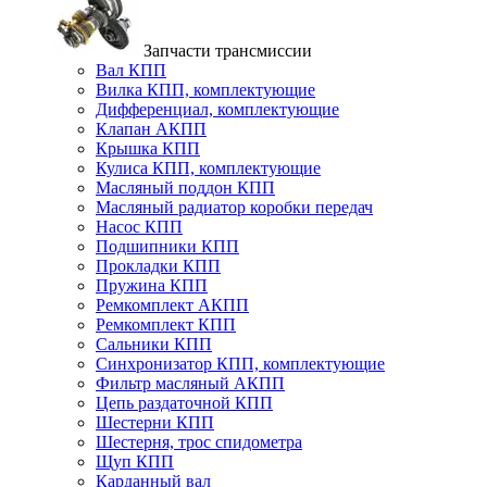
Запчасти трансмиссии
Вал КПП
Вилка КПП, комплектующие
Дифференциал, комплектующие
Клапан АКПП
Крышка КПП
Кулиса КПП, комплектующие
Масляный поддон КПП
Масляный радиатор коробки передач
Насос КПП
Подшипники КПП
Прокладки КПП
Пружина КПП
Ремкомплект АКПП
Ремкомплект КПП
Сальники КПП
Синхронизатор КПП, комплектующие
Фильтр масляный АКПП
Цепь раздаточной КПП
Шестерни КПП
Шестерня, трос спидометра
Щуп КПП
Карданный вал