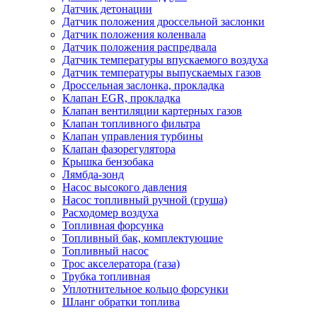
Датчик детонации
Датчик положения дроссельной заслонки
Датчик положения коленвала
Датчик положения распредвала
Датчик температуры впускаемого воздуха
Датчик температуры выпускаемых газов
Дроссельная заслонка, прокладка
Клапан EGR, прокладка
Клапан вентиляции картерных газов
Клапан топливного фильтра
Клапан управления турбины
Клапан фазорегулятора
Крышка бензобака
Лямбда-зонд
Насос высокого давления
Насос топливный ручной (груша)
Расходомер воздуха
Топливная форсунка
Топливный бак, комплектующие
Топливный насос
Трос акселератора (газа)
Трубка топливная
Уплотнительное кольцо форсунки
Шланг обратки топлива