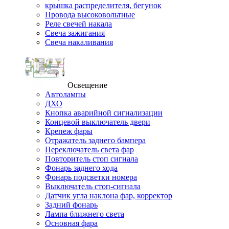
крышка распределителя, бегунок
Провода высоковольтные
Реле свечей накала
Свеча зажигания
Свеча накаливания
Освещение
Автолампы
ДХО
Кнопка аварийной сигнализации
Концевой выключатель двери
Крепеж фары
Отражатель заднего бампера
Переключатель света фар
Повторитель стоп сигнала
Фонарь заднего хода
Фонарь подсветки номера
Выключатель стоп-сигнала
Датчик угла наклона фар, корректор
Задний фонарь
Лампа ближнего света
Основная фара