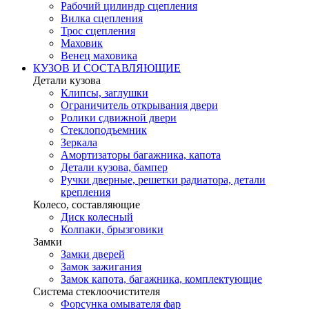
Рабочий цилиндр сцепления
Вилка сцепления
Трос сцепления
Маховик
Венец маховика
КУЗОВ И СОСТАВЛЯЮЩИЕ
Детали кузова
Клипсы, заглушки
Ограничитель открывания двери
Ролики сдвижной двери
Стеклоподъемник
Зеркала
Амортизаторы багажника, капота
Детали кузова, бампер
Ручки дверные, решетки радиатора, детали
крепления
Колесо, составляющие
Диск колесный
Колпаки, брызговики
Замки
Замки дверей
Замок зажигания
Замок капота, багажника, комплектующие
Система стеклоочистителя
Форсунка омывателя фар