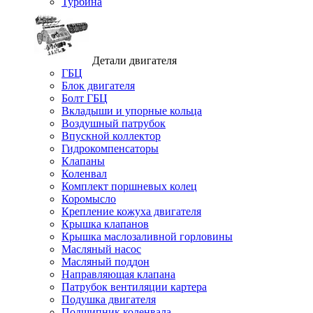
Турбина
Детали двигателя
ГБЦ
Блок двигателя
Болт ГБЦ
Вкладыши и упорные кольца
Воздушный патрубок
Впускной коллектор
Гидрокомпенсаторы
Клапаны
Коленвал
Комплект поршневых колец
Коромысло
Крепление кожуха двигателя
Крышка клапанов
Крышка маслозаливной горловины
Масляный насос
Масляный поддон
Направляющая клапана
Патрубок вентиляции картера
Подушка двигателя
Подшипник коленвала