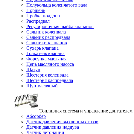
Полукольца коленчатого вала
Поршень
Пробка поддона
Распредвал
Регулировочная шайба клапанов
Сальник коленвала
Сальник распредвала
Сальники клапанов
Сухарь клапана
Толкатель клапана
Форсунка масляная
Цепь масляного насоса
Шатун
Шестерня коленвала
Шестерня распредвала
Щуп масляный
Топливная система и управление двигателем
Абсорбер
Датчик давления выхлопных газов
Датчик давления наддува
Датчик детонации