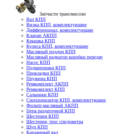
Запчасти трансмиссии
Вал КПП
Вилка КПП, комплектующие
Дифференциал, комплектующие
Клапан АКПП
Крышка КПП
Кулиса КПП, комплектующие
Масляный поддон КПП
Масляный радиатор коробки передач
Насос КПП
Подшипники КПП
Прокладки КПП
Пружина КПП
Ремкомплект АКПП
Ремкомплект КПП
Сальники КПП
Синхронизатор КПП, комплектующие
Фильтр масляный АКПП
Цепь раздаточной КПП
Шестерни КПП
Шестерня, трос спидометра
Щуп КПП
Карданный вал