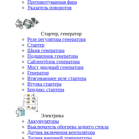
Противотуманная фара
Указатель поворотов
Стартер, генератор
Реле регулятора генератора
Стартер
Шкив генератора
Подшипник генератора
Сайлентблок генератора
Мост диодный генератора
Генератор
Втягивающее реле стартера
Втулка стартера
Бендикс стартера
Электрика
Аккумуляторы
Выключатель обогрева заднего стекла
Датчик включения вентилятора
Датчик внешней температуры