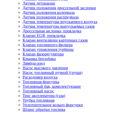
Датчик детонации
Датчик положения дроссельной заслонки
Датчик положения коленвала
Датчик положения распредвала
Датчик температуры впускаемого воздуха
Датчик температуры выпускаемых газов
Дроссельная заслонка, прокладка
Клапан EGR, прокладка
Клапан вентиляции картерных газов
Клапан топливного фильтра
Клапан управления турбины
Клапан фазорегулятора
Крышка бензобака
Лямбда-зонд
Насос высокого давления
Насос топливный ручной (груша)
Расходомер воздуха
Топливная форсунка
Топливный бак, комплектующие
Топливный насос
Трос акселератора (газа)
Трубка топливная
Уплотнительное кольцо форсунки
Шланг обратки топлива