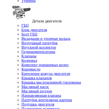
Турбина
Детали двигателя
ГБЦ
Блок двигателя
Болт ГБЦ
Вкладыши и упорные кольца
Воздушный патрубок
Впускной коллектор
Гидрокомпенсаторы
Клапаны
Коленвал
Комплект поршневых колец
Коромысло
Крепление кожуха двигателя
Крышка клапанов
Крышка маслозаливной горловины
Масляный насос
Масляный поддон
Направляющая клапана
Патрубок вентиляции картера
Подушка двигателя
Подшипник коленвала