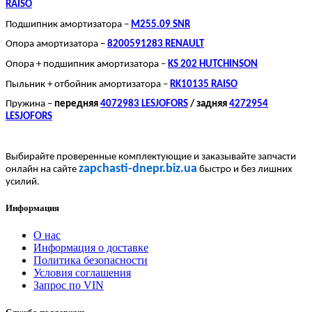
RAISO
Подшипник амортизатора –
M255.09
SNR
Опора амортизатора –
8200591283
RENAULT
Опора + подшипник амортизатора –
KS 202 HUTCHINSON
Пыльник + отбойник амортизатора –
RK10135 RAISO
Пружина –
передняя
4072983
LESJOFORS
/ задняя
4272954
LESJOFORS
Выбирайте проверенные комплектующие и заказывайте запчасти
zapchasti-dnepr.biz.ua
онлайн на сайте
быстро и без лишних
усилий.
Информация
О нас
Информация о доставке
Политика безопасности
Условия соглашения
Запрос по VIN