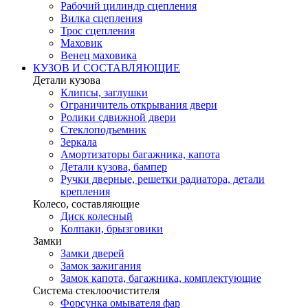
Рабочий цилиндр сцепления
Вилка сцепления
Трос сцепления
Маховик
Венец маховика
КУЗОВ И СОСТАВЛЯЮЩИЕ
Детали кузова
Клипсы, заглушки
Ограничитель открывания двери
Ролики сдвижной двери
Стеклоподъемник
Зеркала
Амортизаторы багажника, капота
Детали кузова, бампер
Ручки дверные, решетки радиатора, детали
крепления
Колесо, составляющие
Диск колесный
Колпаки, брызговики
Замки
Замки дверей
Замок зажигания
Замок капота, багажника, комплектующие
Система стеклоочистителя
Форсунка омывателя фар