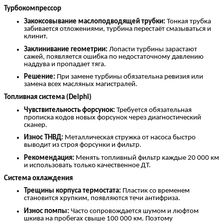
Турбокомпрессор
Закоксовывание маслоподводящей трубки:
Тонкая трубка
забивается отложениями, турбина перестаёт смазываться и
клинит.
Заклинивание геометрии:
Лопасти турбины зарастают
сажей, появляется ошибка по недостаточному давлению
наддува и пропадает тяга.
Решение:
При замене турбины обязательна ревизия или
замена всех масляных магистралей.
Топливная система (Delphi)
Чувствительность форсунок:
Требуется обязательная
прописка кодов новых форсунок через диагностический
сканер.
Износ ТНВД:
Металлическая стружка от насоса быстро
выводит из строя форсунки и фильтр.
Рекомендация:
Менять топливный фильтр каждые 20 000 км
и использовать только качественное ДТ.
Система охлаждения
Трещины корпуса термостата:
Пластик со временем
становится хрупким, появляются течи антифриза.
Износ помпы:
Часто сопровождается шумом и люфтом
шкива на пробегах свыше 100 000 км. Поэтому