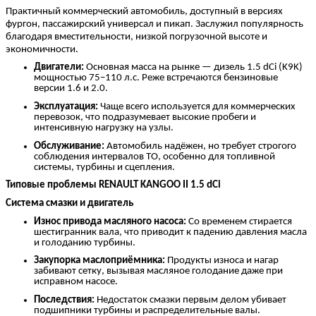
Практичный коммерческий автомобиль, доступный в версиях
фургон, пассажирский универсал и пикап. Заслужил популярность
благодаря вместительности, низкой погрузочной высоте и
экономичности.
Двигатели:
Основная масса на рынке — дизель 1.5 dCi (K9K)
мощностью 75–110 л.с. Реже встречаются бензиновые
версии 1.6 и 2.0.
Эксплуатация:
Чаще всего используется для коммерческих
перевозок, что подразумевает высокие пробеги и
интенсивную нагрузку на узлы.
Обслуживание:
Автомобиль надёжен, но требует строгого
соблюдения интервалов ТО, особенно для топливной
системы, турбины и сцепления.
Типовые проблемы RENAULT KANGOO II 1.5 dCi
Система смазки и двигатель
Износ привода масляного насоса:
Со временем стирается
шестигранник вала, что приводит к падению давления масла
и голоданию турбины.
Закупорка маслоприёмника:
Продукты износа и нагар
забивают сетку, вызывая масляное голодание даже при
исправном насосе.
Последствия:
Недостаток смазки первым делом убивает
подшипники турбины и распределительные валы.