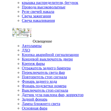
крышка распределителя, бегунок
Провода высоковольтные
Реле свечей накала
Свеча зажигания
Свеча накаливания
Освещение
Автолампы
ДХО
Кнопка аварийной сигнализации
Концевой выключатель двери
Крепеж фары
Отражатель заднего бампера
Переключатель света фар
Повторитель стоп сигнала
Фонарь заднего хода
Фонарь подсветки номера
Выключатель стоп-сигнала
Датчик угла наклона фар, корректор
Задний фонарь
Лампа ближнего света
Основная фара