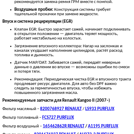
рекомендуется замена ремня ГРМ вместе с помпой.
Воздушные пробки:
Конструкция системы требует
тщательной прокачки при замене жидкости.
Впуск и система рециркуляции (EGR)
Клапан EGR: Быстро зарастает сажей, начинает подклинивать
в открытом положении — двигатель теряет мощность,
работает нестабильно на холостых.
Загрязнение впускного коллектора: Нагар на заслонках и
каналах ухудшает наполнение цилиндров, растёт расход
топлива и дымность.
Датчик MAP/DAT: Забивается сажей, передаёт неверные
данные о давлении во впуске — возможны ошибки по смеси
и потеря тяги.
Рекомендация: Периодическая чистка EGR и впускного тракта
продлевает ресурс двигателя. Для авто без DPF важно
следить за герметичностью впуска, чтобы избежать
повышенного загрязнения масла.
Рекомендуемые запчасти для Renault Kangoo II (2007–)
Фильтр масляный –
8200768927 RENAULT
/
LS933 PURFLUX
Фильтр топливный –
FCS727 PURFLUX
Фильтр воздушный –
165462862R RENAULT
/
A1195 PURFLUX