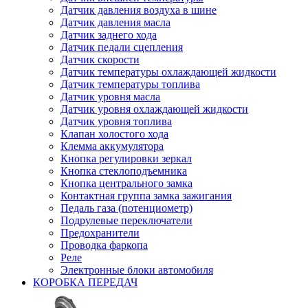
Датчик давления воздуха в шине
Датчик давления масла
Датчик заднего хода
Датчик педали сцепления
Датчик скорости
Датчик температуры охлаждающей жидкости
Датчик температуры топлива
Датчик уровня масла
Датчик уровня охлаждающей жидкости
Датчик уровня топлива
Клапан холостого хода
Клемма аккумулятора
Кнопка регулировки зеркал
Кнопка стеклоподъемника
Кнопка центрального замка
Контактная группа замка зажигания
Педаль газа (потенциометр)
Подрулевые переключатели
Предохранители
Проводка фаркопа
Реле
Электронные блоки автомобиля
КОРОБКА ПЕРЕДАЧ