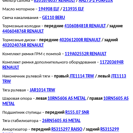
Фильтр салона –
8201676037 RENAULT
/
AH273-2 PURFLUX
Масло моторное –
194908 ELF
/
213935 ELF
Свеча накаливания –
GE110 BERU
Тормозные колодки –
передние
410608481R
RENAULT
/ задние
440604876R
RENAULT
Тормозные диски –
передние
402061200R
RENAULT
/ задний
402024076R RENAULT
Комплект ремня ГРМ с помпой –
119A02552R RENAULT
Комплект ремня дополнительного оборудования –
117203694R
RENAULT
Наконечник рулевой тяги –
правый
JTE1114
TRW
/ левый
JTE1113
TRW
Тяга рулевая –
JAR1014
TRW
Шаровая опора –
левая
10RN5606
AS METAL
/ правая
10RN5605
AS
METAL
Подшипник ступицы –
передний
R155.07
SNR
Тяга стабилизатора –
26RN5605
AS METAL
Амортизатор –
передний
RS315297
RAISO
/
задний
RS315299