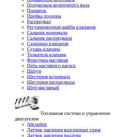
Полукольца коленчатого вала
Поршень
Пробка поддона
Распредвал
Регулировочная шайба клапанов
Сальник коленвала
Сальник распредвала
Сальники клапанов
Сухарь клапана
Толкатель клапана
Форсунка масляная
Цепь масляного насоса
Шатун
Шестерня коленвала
Шестерня распредвала
Щуп масляный
Топливная система и управление
двигателем
Абсорбер
Датчик давления выхлопных газов
Датчик давления наддува