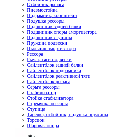
Отбойник рычага
Пневмостойка
Подрамник, кронштейн
Подушка рессоры
Подшипник задней балки
Подшипник опоры амортизатора
Подшипник ступицы
Пружина подвески
Пыльник амортизатора
Рессора
Рычаг, тяги подвески
Сайлентблок задней балки
Сайлентблок подрамника
Сайлентблок реактивной тяги
Сайлентблок рычага
Серьга рессоры
Стабилизатор
Стойка стабилизатора
Стремянка рессоры
Ступица
Тарелка, отбойник, подушка пружины
Торсион
Шаровая опора