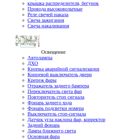
крышка распределителя, бегунок
Провода высоковольтные
Реле свечей накала
Свеча зажигания
Свеча накаливания
Освещение
Автолампы
ДХО
Кнопка аварийной сигнализации
Концевой выключатель двери
Крепеж фары
Отражатель заднего бампера
Переключатель света фар
Повторитель стоп сигнала
Фонарь заднего хода
Фонарь подсветки номера
Выключатель стоп-сигнала
Датчик угла наклона фар, корректор
Задний фонарь
Лампа ближнего света
Основная фара