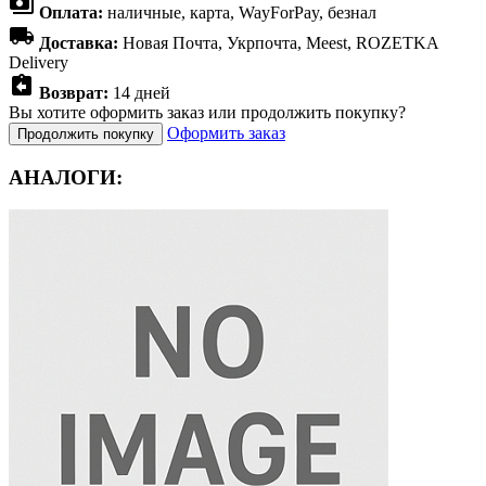
payments
Оплата:
наличные, карта, WayForPay, безнал
local_shipping
Доставка:
Новая Почта, Укрпочта, Meest, ROZETKA
Delivery
assignment_return
Возврат:
14 дней
Вы хотите оформить заказ или продолжить покупку?
Оформить заказ
Продолжить покупку
АНАЛОГИ: