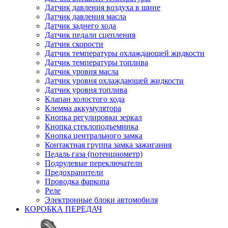
Датчик давления воздуха в шине
Датчик давления масла
Датчик заднего хода
Датчик педали сцепления
Датчик скорости
Датчик температуры охлаждающей жидкости
Датчик температуры топлива
Датчик уровня масла
Датчик уровня охлаждающей жидкости
Датчик уровня топлива
Клапан холостого хода
Клемма аккумулятора
Кнопка регулировки зеркал
Кнопка стеклоподъемника
Кнопка центрального замка
Контактная группа замка зажигания
Педаль газа (потенциометр)
Подрулевые переключатели
Предохранители
Проводка фаркопа
Реле
Электронные блоки автомобиля
КОРОБКА ПЕРЕДАЧ