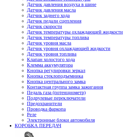
Датчик давления воздуха в шине
Датчик давления масла
Датчик заднего хода
Датчик педали сцепления
Датчик скорости
Датчик температуры охлаждающей жидкости
Датчик температуры топлива
Датчик уровня масла
Датчик уровня охлаждающей жидкости
Датчик уровня топлива
Клапан холостого хода
Клемма аккумулятора
Кнопка регулировки зеркал
Кнопка стеклоподъемника
Кнопка центрального замка
Контактная группа замка зажигания
Педаль газа (потенциометр)
Подрулевые переключатели
Предохранители
Проводка фаркопа
Реле
Электронные блоки автомобиля
КОРОБКА ПЕРЕДАЧ