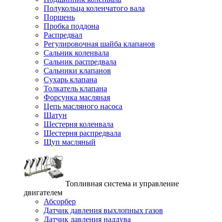
Полукольца коленчатого вала
Поршень
Пробка поддона
Распредвал
Регулировочная шайба клапанов
Сальник коленвала
Сальник распредвала
Сальники клапанов
Сухарь клапана
Толкатель клапана
Форсунка масляная
Цепь масляного насоса
Шатун
Шестерня коленвала
Шестерня распредвала
Щуп масляный
Топливная система и управление
двигателем
Абсорбер
Датчик давления выхлопных газов
Датчик давления наддува