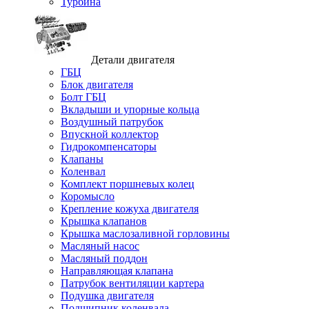
Турбина
Детали двигателя
ГБЦ
Блок двигателя
Болт ГБЦ
Вкладыши и упорные кольца
Воздушный патрубок
Впускной коллектор
Гидрокомпенсаторы
Клапаны
Коленвал
Комплект поршневых колец
Коромысло
Крепление кожуха двигателя
Крышка клапанов
Крышка маслозаливной горловины
Масляный насос
Масляный поддон
Направляющая клапана
Патрубок вентиляции картера
Подушка двигателя
Подшипник коленвала