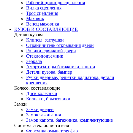
Рабочий цилиндр сцепления
Вилка сцепления
Трос сцепления
Маховик
Венец маховика
КУЗОВ И СОСТАВЛЯЮЩИЕ
Детали кузова
Клипсы, заглушки
Ограничитель открывания двери
Ролики сдвижной двери
Стеклоподъемник
Зеркала
Амортизаторы багажника, капота
Детали кузова, бампер
Ручки дверные, решетки радиатора, детали
крепления
Колесо, составляющие
Диск колесный
Колпаки, брызговики
Замки
Замки дверей
Замок зажигания
Замок капота, багажника, комплектующие
Система стеклоочистителя
Форсунка омывателя фар