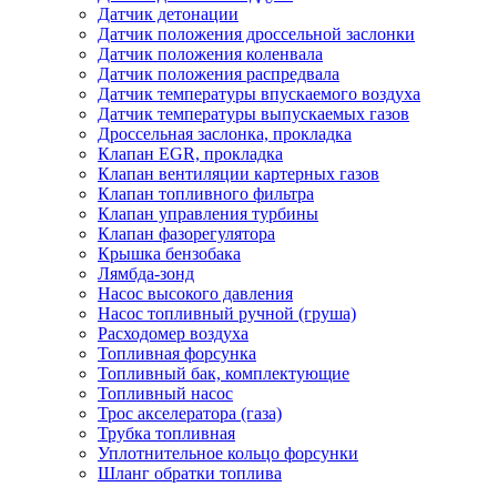
Датчик детонации
Датчик положения дроссельной заслонки
Датчик положения коленвала
Датчик положения распредвала
Датчик температуры впускаемого воздуха
Датчик температуры выпускаемых газов
Дроссельная заслонка, прокладка
Клапан EGR, прокладка
Клапан вентиляции картерных газов
Клапан топливного фильтра
Клапан управления турбины
Клапан фазорегулятора
Крышка бензобака
Лямбда-зонд
Насос высокого давления
Насос топливный ручной (груша)
Расходомер воздуха
Топливная форсунка
Топливный бак, комплектующие
Топливный насос
Трос акселератора (газа)
Трубка топливная
Уплотнительное кольцо форсунки
Шланг обратки топлива