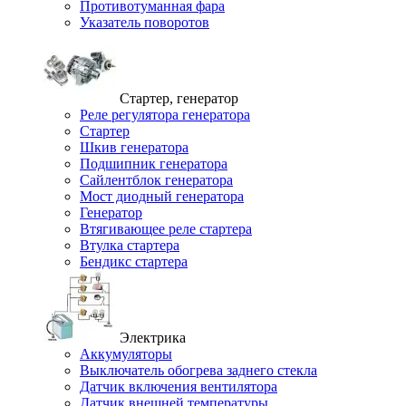
Противотуманная фара
Указатель поворотов
Стартер, генератор
Реле регулятора генератора
Стартер
Шкив генератора
Подшипник генератора
Сайлентблок генератора
Мост диодный генератора
Генератор
Втягивающее реле стартера
Втулка стартера
Бендикс стартера
Электрика
Аккумуляторы
Выключатель обогрева заднего стекла
Датчик включения вентилятора
Датчик внешней температуры