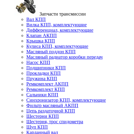
Запчасти трансмиссии
Вал КПП
Вилка КПП, комплектующие
Дифференциал, комплектующие
Клапан АКПП
Крышка КПП
Кулиса КПП, комплектующие
Масляный поддон КПП
Масляный радиатор коробки передач
Насос КПП
Подшипники КПП
Прокладки КПП
Пружина КПП
Ремкомплект АКПП
Ремкомплект КПП
Сальники КПП
Синхронизатор КПП, комплектующие
Фильтр масляный АКПП
Цепь раздаточной КПП
Шестерни КПП
Шестерня, трос спидометра
Щуп КПП
Карданный вал