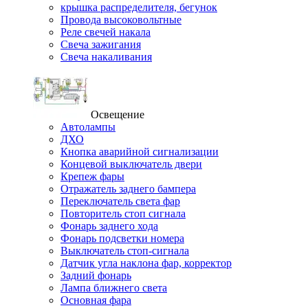
крышка распределителя, бегунок
Провода высоковольтные
Реле свечей накала
Свеча зажигания
Свеча накаливания
Освещение
Автолампы
ДХО
Кнопка аварийной сигнализации
Концевой выключатель двери
Крепеж фары
Отражатель заднего бампера
Переключатель света фар
Повторитель стоп сигнала
Фонарь заднего хода
Фонарь подсветки номера
Выключатель стоп-сигнала
Датчик угла наклона фар, корректор
Задний фонарь
Лампа ближнего света
Основная фара