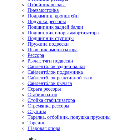
Отбойник рычага
Пневмостойка
Подрамник, кронштейн
Подушка рессоры
Подшипник задней балки
Подшипник опоры амортизатора
Подшипник ступицы
Пружина подвески
Пыльник амортизатора
Рессора
Рычаг, тяги подвески
Сайлентблок задней балки
Сайлентблок подрамника
Сайлентблок реактивной тяги
Сайлентблок рычага
Серьга рессоры
Стабилизатор
Стойка стабилизатора
Стремянка рессоры
Ступица
Тарелка, отбойник, подушка пружины
Торсион
Шаровая опора