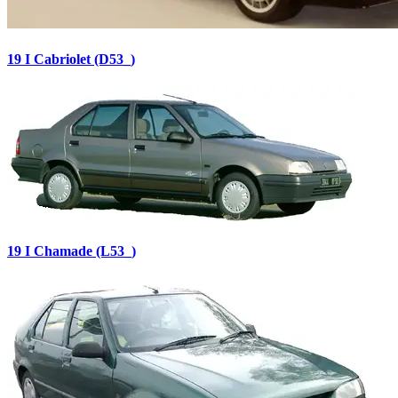
19 I Cabriolet (D53_)
19 I Chamade (L53_)