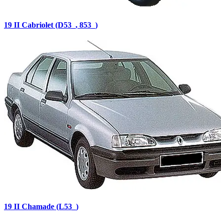
19 II Cabriolet (D53_, 853_)
19 II Chamade (L53_)