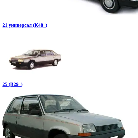
21 универсал (K48_)
25 (B29_)