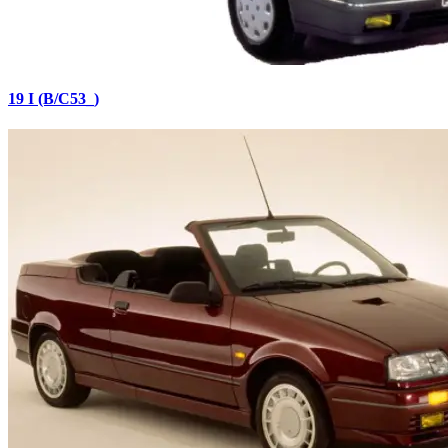
19 I (B/C53_)