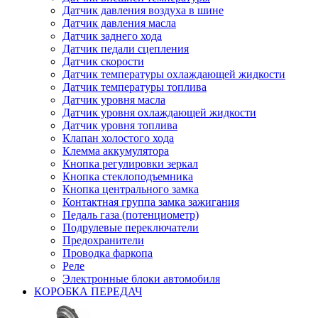
Датчик давления воздуха в шине
Датчик давления масла
Датчик заднего хода
Датчик педали сцепления
Датчик скорости
Датчик температуры охлаждающей жидкости
Датчик температуры топлива
Датчик уровня масла
Датчик уровня охлаждающей жидкости
Датчик уровня топлива
Клапан холостого хода
Клемма аккумулятора
Кнопка регулировки зеркал
Кнопка стеклоподъемника
Кнопка центрального замка
Контактная группа замка зажигания
Педаль газа (потенциометр)
Подрулевые переключатели
Предохранители
Проводка фаркопа
Реле
Электронные блоки автомобиля
КОРОБКА ПЕРЕДАЧ