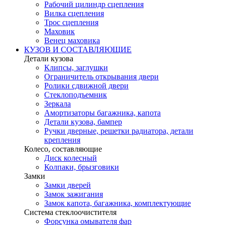
Рабочий цилиндр сцепления
Вилка сцепления
Трос сцепления
Маховик
Венец маховика
КУЗОВ И СОСТАВЛЯЮЩИЕ
Детали кузова
Клипсы, заглушки
Ограничитель открывания двери
Ролики сдвижной двери
Стеклоподъемник
Зеркала
Амортизаторы багажника, капота
Детали кузова, бампер
Ручки дверные, решетки радиатора, детали
крепления
Колесо, составляющие
Диск колесный
Колпаки, брызговики
Замки
Замки дверей
Замок зажигания
Замок капота, багажника, комплектующие
Система стеклоочистителя
Форсунка омывателя фар