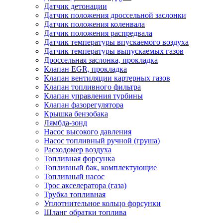
Датчик детонации
Датчик положения дроссельной заслонки
Датчик положения коленвала
Датчик положения распредвала
Датчик температуры впускаемого воздуха
Датчик температуры выпускаемых газов
Дроссельная заслонка, прокладка
Клапан EGR, прокладка
Клапан вентиляции картерных газов
Клапан топливного фильтра
Клапан управления турбины
Клапан фазорегулятора
Крышка бензобака
Лямбда-зонд
Насос высокого давления
Насос топливный ручной (груша)
Расходомер воздуха
Топливная форсунка
Топливный бак, комплектующие
Топливный насос
Трос акселератора (газа)
Трубка топливная
Уплотнительное кольцо форсунки
Шланг обратки топлива