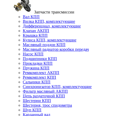
Запчасти трансмиссии
Вал КПП
Вилка КПП, комплектующие
Дифференциал, комплектующие
Клапан АКПП
Крышка КПП
Кулиса КПП, комплектующие
Масляный поддон КПП
Масляный радиатор коробки передач
Насос КПП
Подшипники КПП
Прокладки КПП
Пружина КПП
Ремкомплект АКПП
Ремкомплект КПП
Сальники КПП
Синхронизатор КПП, комплектующие
Фильтр масляный АКПП
Цепь раздаточной КПП
Шестерни КПП
Шестерня, трос спидометра
Щуп КПП
Карданный вал