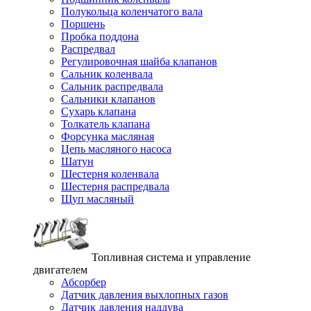
Полукольца коленчатого вала
Поршень
Пробка поддона
Распредвал
Регулировочная шайба клапанов
Сальник коленвала
Сальник распредвала
Сальники клапанов
Сухарь клапана
Толкатель клапана
Форсунка масляная
Цепь масляного насоса
Шатун
Шестерня коленвала
Шестерня распредвала
Щуп масляный
Топливная система и управление
двигателем
Абсорбер
Датчик давления выхлопных газов
Датчик давления наддува