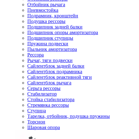
Отбойник рычага
Пневмостойка
Подрамник, кронштейн
Подушка рессоры
Подшипник задней балки
Подшипник опоры амортизатора
Подшипник ступицы
Пружина подвески
Пыльник амортизатора
Рессора
Рычаг, тяги подвески
Сайлентблок задней балки
Сайлентблок подрамника
Сайлентблок реактивной тяги
Сайлентблок рычага
Серьга рессоры
Стабилизатор
Стойка стабилизатора
Стремянка рессоры
Ступица
Тарелка, отбойник, подушка пружины
Торсион
Шаровая опора