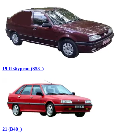
19 II Фургон (S53_)
21 (B48_)