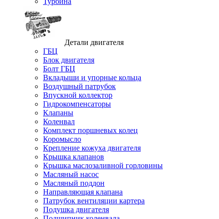
Турбина
Детали двигателя
ГБЦ
Блок двигателя
Болт ГБЦ
Вкладыши и упорные кольца
Воздушный патрубок
Впускной коллектор
Гидрокомпенсаторы
Клапаны
Коленвал
Комплект поршневых колец
Коромысло
Крепление кожуха двигателя
Крышка клапанов
Крышка маслозаливной горловины
Масляный насос
Масляный поддон
Направляющая клапана
Патрубок вентиляции картера
Подушка двигателя
Подшипник коленвала