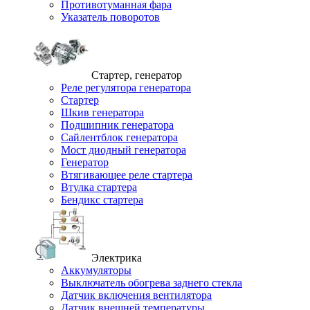
Противотуманная фара
Указатель поворотов
Стартер, генератор
Реле регулятора генератора
Стартер
Шкив генератора
Подшипник генератора
Сайлентблок генератора
Мост диодный генератора
Генератор
Втягивающее реле стартера
Втулка стартера
Бендикс стартера
Электрика
Аккумуляторы
Выключатель обогрева заднего стекла
Датчик включения вентилятора
Датчик внешней температуры