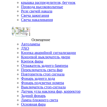
крышка распределителя, бегунок
Провода высоковольтные
Реле свечей накала
Свеча зажигания
Свеча накаливания
Освещение
Автолампы
ДХО
Кнопка аварийной сигнализации
Концевой выключатель двери
Крепеж фары
Отражатель заднего бампера
Переключатель света фар
Повторитель стоп сигнала
Фонарь заднего хода
Фонарь подсветки номера
Выключатель стоп-сигнала
Датчик угла наклона фар, корректор
Задний фонарь
Лампа ближнего света
Основная фара