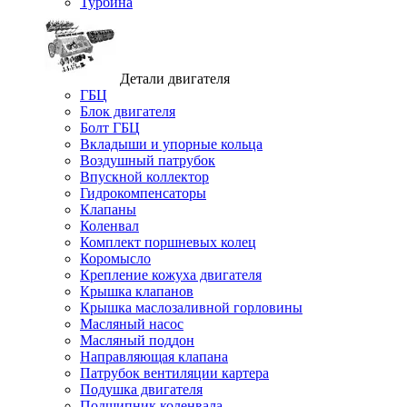
Турбина
Детали двигателя
ГБЦ
Блок двигателя
Болт ГБЦ
Вкладыши и упорные кольца
Воздушный патрубок
Впускной коллектор
Гидрокомпенсаторы
Клапаны
Коленвал
Комплект поршневых колец
Коромысло
Крепление кожуха двигателя
Крышка клапанов
Крышка маслозаливной горловины
Масляный насос
Масляный поддон
Направляющая клапана
Патрубок вентиляции картера
Подушка двигателя
Подшипник коленвала