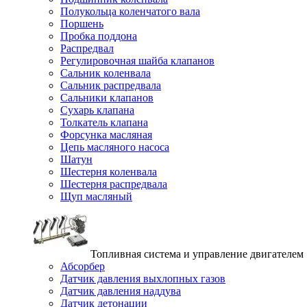
Полукольца коленчатого вала
Поршень
Пробка поддона
Распредвал
Регулировочная шайба клапанов
Сальник коленвала
Сальник распредвала
Сальники клапанов
Сухарь клапана
Толкатель клапана
Форсунка масляная
Цепь масляного насоса
Шатун
Шестерня коленвала
Шестерня распредвала
Щуп масляный
Топливная система и управление двигателем
Абсорбер
Датчик давления выхлопных газов
Датчик давления наддува
Датчик детонации