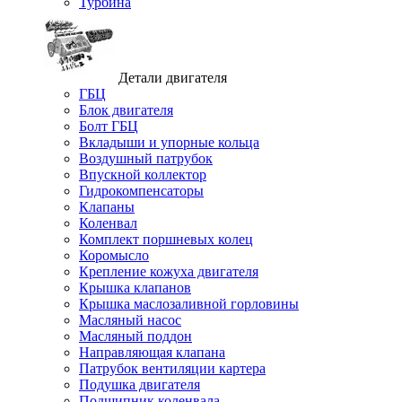
Турбина
Детали двигателя
ГБЦ
Блок двигателя
Болт ГБЦ
Вкладыши и упорные кольца
Воздушный патрубок
Впускной коллектор
Гидрокомпенсаторы
Клапаны
Коленвал
Комплект поршневых колец
Коромысло
Крепление кожуха двигателя
Крышка клапанов
Крышка маслозаливной горловины
Масляный насос
Масляный поддон
Направляющая клапана
Патрубок вентиляции картера
Подушка двигателя
Подшипник коленвала