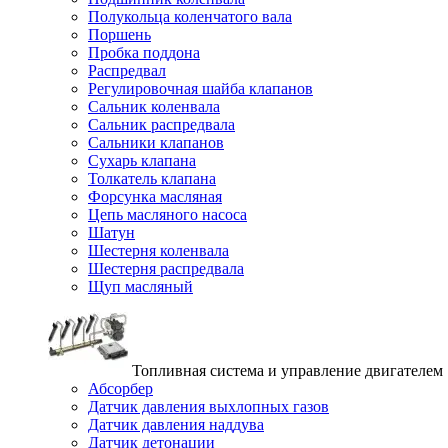
Полукольца коленчатого вала
Поршень
Пробка поддона
Распредвал
Регулировочная шайба клапанов
Сальник коленвала
Сальник распредвала
Сальники клапанов
Сухарь клапана
Толкатель клапана
Форсунка масляная
Цепь масляного насоса
Шатун
Шестерня коленвала
Шестерня распредвала
Щуп масляный
Топливная система и управление двигателем
Абсорбер
Датчик давления выхлопных газов
Датчик давления наддува
Датчик детонации