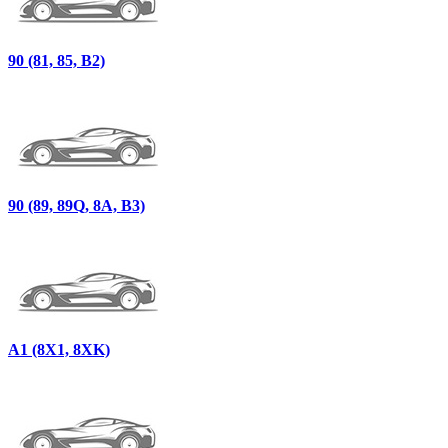
90 (81, 85, B2)
90 (89, 89Q, 8A, B3)
A1 (8X1, 8XK)