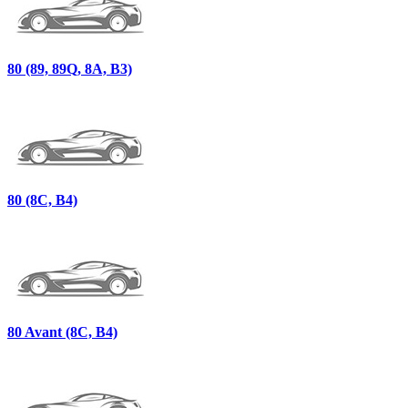
80 (89, 89Q, 8A, B3)
80 (8C, B4)
80 Avant (8C, B4)