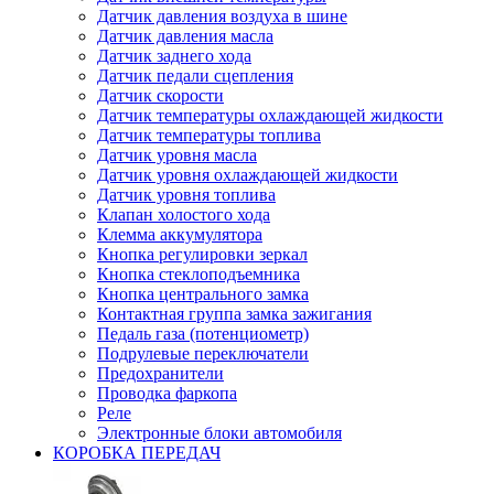
Датчик давления воздуха в шине
Датчик давления масла
Датчик заднего хода
Датчик педали сцепления
Датчик скорости
Датчик температуры охлаждающей жидкости
Датчик температуры топлива
Датчик уровня масла
Датчик уровня охлаждающей жидкости
Датчик уровня топлива
Клапан холостого хода
Клемма аккумулятора
Кнопка регулировки зеркал
Кнопка стеклоподъемника
Кнопка центрального замка
Контактная группа замка зажигания
Педаль газа (потенциометр)
Подрулевые переключатели
Предохранители
Проводка фаркопа
Реле
Электронные блоки автомобиля
КОРОБКА ПЕРЕДАЧ