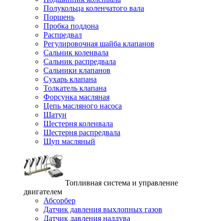
Полукольца коленчатого вала
Поршень
Пробка поддона
Распредвал
Регулировочная шайба клапанов
Сальник коленвала
Сальник распредвала
Сальники клапанов
Сухарь клапана
Толкатель клапана
Форсунка масляная
Цепь масляного насоса
Шатун
Шестерня коленвала
Шестерня распредвала
Щуп масляный
Топливная система и управление
двигателем
Абсорбер
Датчик давления выхлопных газов
Датчик давления наддува