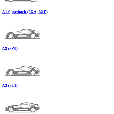
A1 Sportback (8XA, 8XF)
A2 (8Z0)
A3 (8L1)