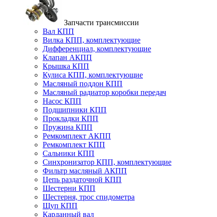
Запчасти трансмиссии
Вал КПП
Вилка КПП, комплектующие
Дифференциал, комплектующие
Клапан АКПП
Крышка КПП
Кулиса КПП, комплектующие
Масляный поддон КПП
Масляный радиатор коробки передач
Насос КПП
Подшипники КПП
Прокладки КПП
Пружина КПП
Ремкомплект АКПП
Ремкомплект КПП
Сальники КПП
Синхронизатор КПП, комплектующие
Фильтр масляный АКПП
Цепь раздаточной КПП
Шестерни КПП
Шестерня, трос спидометра
Щуп КПП
Карданный вал