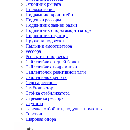
Отбойник рычага
Пневмостойка
Подрамник, кронштейн
Подушка рессоры
Подшипник задней балки
Подшипник опоры амортизатора
Подшипник ступицы
Пружина подвески
Пыльник амортизатора
Рессора
Рычаг, тяги подвески
Сайлентблок задней балки
Сайлентблок подрамника
Сайлентблок реактивной тяги
Сайлентблок рычага
Серьга рессоры
Стабилизатор
Стойка стабилизатора
Стремянка рессоры
Ступица
Тарелка, отбойник, подушка пружины
Торсион
Шаровая опора