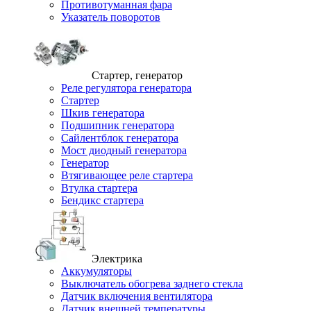
Противотуманная фара
Указатель поворотов
Стартер, генератор
Реле регулятора генератора
Стартер
Шкив генератора
Подшипник генератора
Сайлентблок генератора
Мост диодный генератора
Генератор
Втягивающее реле стартера
Втулка стартера
Бендикс стартера
Электрика
Аккумуляторы
Выключатель обогрева заднего стекла
Датчик включения вентилятора
Датчик внешней температуры