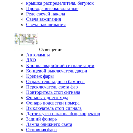
крышка распределителя, бегунок
Провода высоковольтные
Реле свечей накала
Свеча зажигания
Свеча накаливания
Освещение
Автолампы
ДХО
Кнопка аварийной сигнализации
Концевой выключатель двери
Крепеж фары
Отражатель заднего бампера
Переключатель света фар
Повторитель стоп сигнала
Фонарь заднего хода
Фонарь подсветки номера
Выключатель стоп-сигнала
Датчик угла наклона фар, корректор
Задний фонарь
Лампа ближнего света
Основная фара