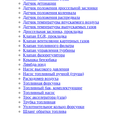
Датчик детонации
Датчик положения дроссельной заслонки
Датчик положения коленвала
Датчик положения распредвала
Датчик температуры впускаемого воздуха
Датчик температуры выпускаемых газов
Дроссельная заслонка, прокладка
Клапан EGR, прокладка
Клапан вентиляции картерных газов
Клапан топливного фильтра
Клапан управления турбины
Клапан фазорегулятора
Крышка бензобака
Лямбда-зонд
Насос высокого давления
Насос топливный ручной (груша)
Расходомер воздуха
Топливная форсунка
Топливный бак, комплектующие
Топливный насос
Трос акселератора (газа)
Трубка топливная
Уплотнительное кольцо форсунки
Шланг обратки топлива