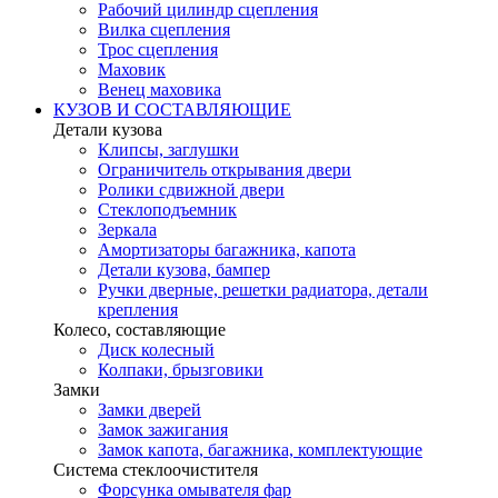
Рабочий цилиндр сцепления
Вилка сцепления
Трос сцепления
Маховик
Венец маховика
КУЗОВ И СОСТАВЛЯЮЩИЕ
Детали кузова
Клипсы, заглушки
Ограничитель открывания двери
Ролики сдвижной двери
Стеклоподъемник
Зеркала
Амортизаторы багажника, капота
Детали кузова, бампер
Ручки дверные, решетки радиатора, детали
крепления
Колесо, составляющие
Диск колесный
Колпаки, брызговики
Замки
Замки дверей
Замок зажигания
Замок капота, багажника, комплектующие
Система стеклоочистителя
Форсунка омывателя фар