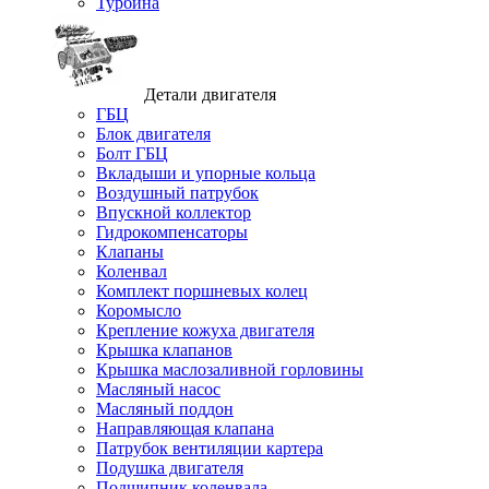
Турбина
Детали двигателя
ГБЦ
Блок двигателя
Болт ГБЦ
Вкладыши и упорные кольца
Воздушный патрубок
Впускной коллектор
Гидрокомпенсаторы
Клапаны
Коленвал
Комплект поршневых колец
Коромысло
Крепление кожуха двигателя
Крышка клапанов
Крышка маслозаливной горловины
Масляный насос
Масляный поддон
Направляющая клапана
Патрубок вентиляции картера
Подушка двигателя
Подшипник коленвала