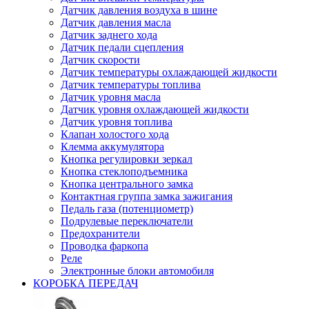
Датчик давления воздуха в шине
Датчик давления масла
Датчик заднего хода
Датчик педали сцепления
Датчик скорости
Датчик температуры охлаждающей жидкости
Датчик температуры топлива
Датчик уровня масла
Датчик уровня охлаждающей жидкости
Датчик уровня топлива
Клапан холостого хода
Клемма аккумулятора
Кнопка регулировки зеркал
Кнопка стеклоподъемника
Кнопка центрального замка
Контактная группа замка зажигания
Педаль газа (потенциометр)
Подрулевые переключатели
Предохранители
Проводка фаркопа
Реле
Электронные блоки автомобиля
КОРОБКА ПЕРЕДАЧ