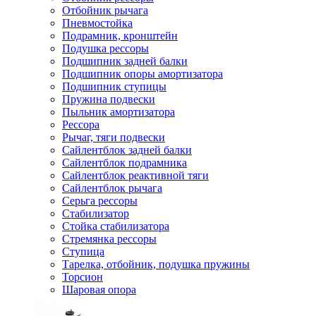
Отбойник рычага
Пневмостойка
Подрамник, кронштейн
Подушка рессоры
Подшипник задней балки
Подшипник опоры амортизатора
Подшипник ступицы
Пружина подвески
Пыльник амортизатора
Рессора
Рычаг, тяги подвески
Сайлентблок задней балки
Сайлентблок подрамника
Сайлентблок реактивной тяги
Сайлентблок рычага
Серьга рессоры
Стабилизатор
Стойка стабилизатора
Стремянка рессоры
Ступица
Тарелка, отбойник, подушка пружины
Торсион
Шаровая опора