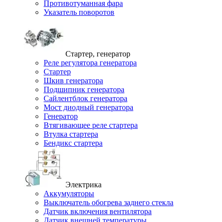
Противотуманная фара
Указатель поворотов
Стартер, генератор
Реле регулятора генератора
Стартер
Шкив генератора
Подшипник генератора
Сайлентблок генератора
Мост диодный генератора
Генератор
Втягивающее реле стартера
Втулка стартера
Бендикс стартера
Электрика
Аккумуляторы
Выключатель обогрева заднего стекла
Датчик включения вентилятора
Датчик внешней температуры