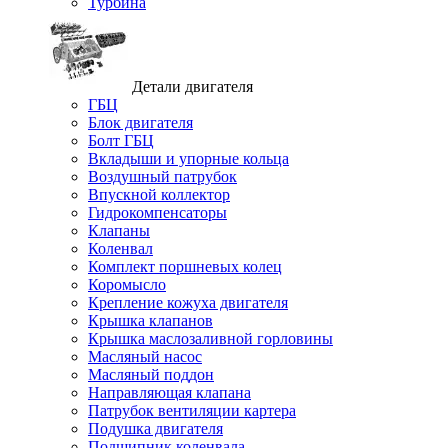
Турбина
Детали двигателя
ГБЦ
Блок двигателя
Болт ГБЦ
Вкладыши и упорные кольца
Воздушный патрубок
Впускной коллектор
Гидрокомпенсаторы
Клапаны
Коленвал
Комплект поршневых колец
Коромысло
Крепление кожуха двигателя
Крышка клапанов
Крышка маслозаливной горловины
Масляный насос
Масляный поддон
Направляющая клапана
Патрубок вентиляции картера
Подушка двигателя
Подшипник коленвала