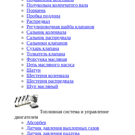
Полукольца коленчатого вала
Поршень
Пробка поддона
Распредвал
Регулировочная шайба клапанов
Сальник коленвала
Сальник распредвала
Сальники клапанов
Сухарь клапана
Толкатель клапана
Форсунка масляная
Цепь масляного насоса
Шатун
Шестерня коленвала
Шестерня распредвала
Щуп масляный
Топливная система и управление
двигателем
Абсорбер
Датчик давления выхлопных газов
Датчик давления наддува