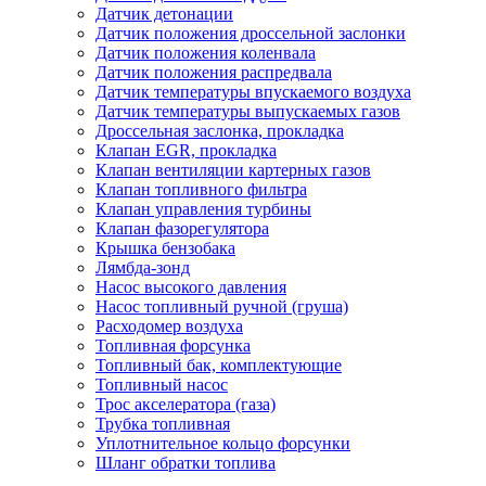
Датчик детонации
Датчик положения дроссельной заслонки
Датчик положения коленвала
Датчик положения распредвала
Датчик температуры впускаемого воздуха
Датчик температуры выпускаемых газов
Дроссельная заслонка, прокладка
Клапан EGR, прокладка
Клапан вентиляции картерных газов
Клапан топливного фильтра
Клапан управления турбины
Клапан фазорегулятора
Крышка бензобака
Лямбда-зонд
Насос высокого давления
Насос топливный ручной (груша)
Расходомер воздуха
Топливная форсунка
Топливный бак, комплектующие
Топливный насос
Трос акселератора (газа)
Трубка топливная
Уплотнительное кольцо форсунки
Шланг обратки топлива