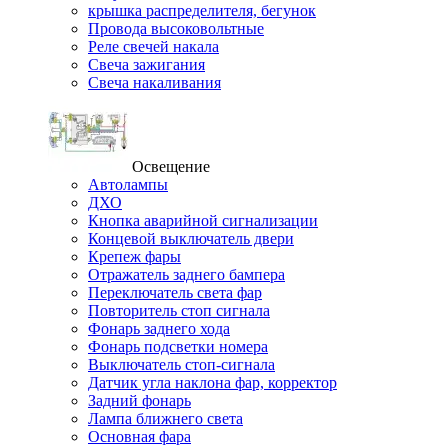
крышка распределителя, бегунок
Провода высоковольтные
Реле свечей накала
Свеча зажигания
Свеча накаливания
Освещение
Автолампы
ДХО
Кнопка аварийной сигнализации
Концевой выключатель двери
Крепеж фары
Отражатель заднего бампера
Переключатель света фар
Повторитель стоп сигнала
Фонарь заднего хода
Фонарь подсветки номера
Выключатель стоп-сигнала
Датчик угла наклона фар, корректор
Задний фонарь
Лампа ближнего света
Основная фара