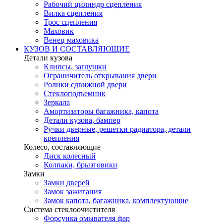
Рабочий цилиндр сцепления
Вилка сцепления
Трос сцепления
Маховик
Венец маховика
КУЗОВ И СОСТАВЛЯЮЩИЕ
Детали кузова
Клипсы, заглушки
Ограничитель открывания двери
Ролики сдвижной двери
Стеклоподъемник
Зеркала
Амортизаторы багажника, капота
Детали кузова, бампер
Ручки дверные, решетки радиатора, детали
крепления
Колесо, составляющие
Диск колесный
Колпаки, брызговики
Замки
Замки дверей
Замок зажигания
Замок капота, багажника, комплектующие
Система стеклоочистителя
Форсунка омывателя фар