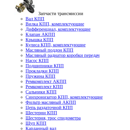
Запчасти трансмиссии
Вал КПП
Вилка КПП, комплектующие
Дифференциал, комплектующие
Клапан АКПП
Крышка КПП
Кулиса КПП, комплектующие
Масляный поддон КПП
Масляный радиатор коробки передач
Насос КПП
Подшипники КПП
Прокладки КПП
Пружина КПП
Ремкомплект АКПП
Ремкомплект КПП
Сальники КПП
Синхронизатор КПП, комплектующие
Фильтр масляный АКПП
Цепь раздаточной КПП
Шестерни КПП
Шестерня, трос спидометра
Щуп КПП
Карданный вал