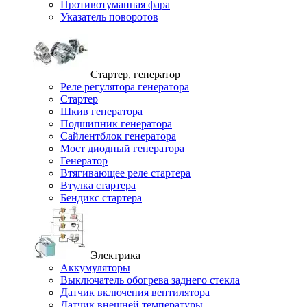
Противотуманная фара
Указатель поворотов
Стартер, генератор
Реле регулятора генератора
Стартер
Шкив генератора
Подшипник генератора
Сайлентблок генератора
Мост диодный генератора
Генератор
Втягивающее реле стартера
Втулка стартера
Бендикс стартера
Электрика
Аккумуляторы
Выключатель обогрева заднего стекла
Датчик включения вентилятора
Датчик внешней температуры