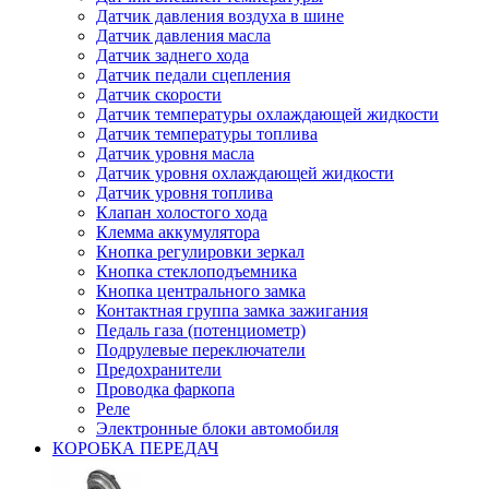
Датчик давления воздуха в шине
Датчик давления масла
Датчик заднего хода
Датчик педали сцепления
Датчик скорости
Датчик температуры охлаждающей жидкости
Датчик температуры топлива
Датчик уровня масла
Датчик уровня охлаждающей жидкости
Датчик уровня топлива
Клапан холостого хода
Клемма аккумулятора
Кнопка регулировки зеркал
Кнопка стеклоподъемника
Кнопка центрального замка
Контактная группа замка зажигания
Педаль газа (потенциометр)
Подрулевые переключатели
Предохранители
Проводка фаркопа
Реле
Электронные блоки автомобиля
КОРОБКА ПЕРЕДАЧ