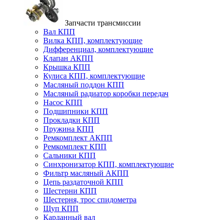
Запчасти трансмиссии
Вал КПП
Вилка КПП, комплектующие
Дифференциал, комплектующие
Клапан АКПП
Крышка КПП
Кулиса КПП, комплектующие
Масляный поддон КПП
Масляный радиатор коробки передач
Насос КПП
Подшипники КПП
Прокладки КПП
Пружина КПП
Ремкомплект АКПП
Ремкомплект КПП
Сальники КПП
Синхронизатор КПП, комплектующие
Фильтр масляный АКПП
Цепь раздаточной КПП
Шестерни КПП
Шестерня, трос спидометра
Щуп КПП
Карданный вал