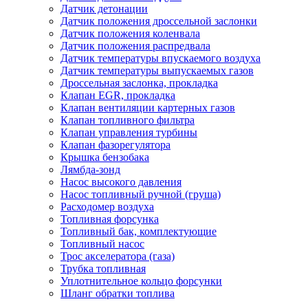
Датчик детонации
Датчик положения дроссельной заслонки
Датчик положения коленвала
Датчик положения распредвала
Датчик температуры впускаемого воздуха
Датчик температуры выпускаемых газов
Дроссельная заслонка, прокладка
Клапан EGR, прокладка
Клапан вентиляции картерных газов
Клапан топливного фильтра
Клапан управления турбины
Клапан фазорегулятора
Крышка бензобака
Лямбда-зонд
Насос высокого давления
Насос топливный ручной (груша)
Расходомер воздуха
Топливная форсунка
Топливный бак, комплектующие
Топливный насос
Трос акселератора (газа)
Трубка топливная
Уплотнительное кольцо форсунки
Шланг обратки топлива