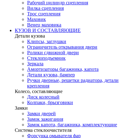
Рабочий цилиндр сцепления
Вилка сцепления
Трос сцепления
Маховик
Венец маховика
КУЗОВ И СОСТАВЛЯЮЩИЕ
Детали кузова
Клипсы, заглушки
Ограничитель открывания двери
Ролики сдвижной двери
Стеклоподъемник
Зеркала
Амортизаторы багажника, капота
Детали кузова, бампер
Ручки дверные, решетки радиатора, детали
крепления
Колесо, составляющие
Диск колесный
Колпаки, брызговики
Замки
Замки дверей
Замок зажигания
Замок капота, багажника, комплектующие
Система стеклоочистителя
Форсунка омывателя фар