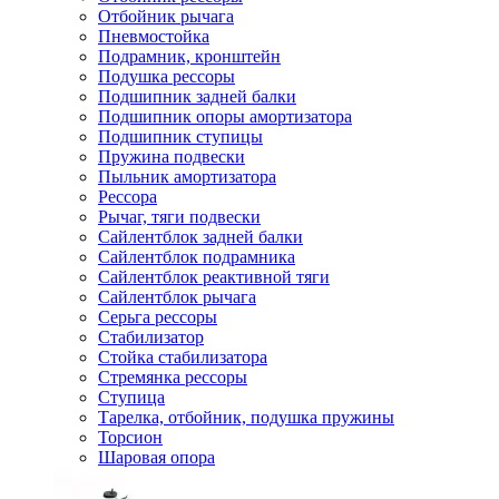
Отбойник рычага
Пневмостойка
Подрамник, кронштейн
Подушка рессоры
Подшипник задней балки
Подшипник опоры амортизатора
Подшипник ступицы
Пружина подвески
Пыльник амортизатора
Рессора
Рычаг, тяги подвески
Сайлентблок задней балки
Сайлентблок подрамника
Сайлентблок реактивной тяги
Сайлентблок рычага
Серьга рессоры
Стабилизатор
Стойка стабилизатора
Стремянка рессоры
Ступица
Тарелка, отбойник, подушка пружины
Торсион
Шаровая опора