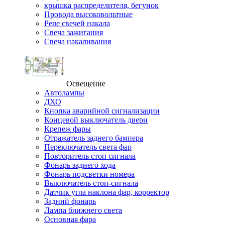
крышка распределителя, бегунок
Провода высоковольтные
Реле свечей накала
Свеча зажигания
Свеча накаливания
Освещение
Автолампы
ДХО
Кнопка аварийной сигнализации
Концевой выключатель двери
Крепеж фары
Отражатель заднего бампера
Переключатель света фар
Повторитель стоп сигнала
Фонарь заднего хода
Фонарь подсветки номера
Выключатель стоп-сигнала
Датчик угла наклона фар, корректор
Задний фонарь
Лампа ближнего света
Основная фара