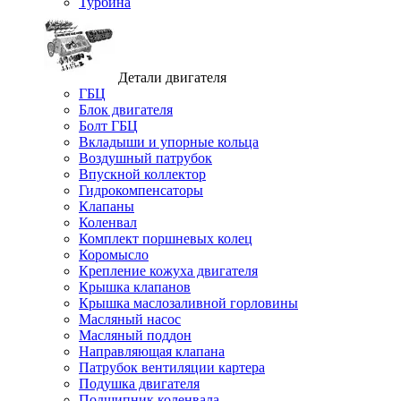
Турбина
Детали двигателя
ГБЦ
Блок двигателя
Болт ГБЦ
Вкладыши и упорные кольца
Воздушный патрубок
Впускной коллектор
Гидрокомпенсаторы
Клапаны
Коленвал
Комплект поршневых колец
Коромысло
Крепление кожуха двигателя
Крышка клапанов
Крышка маслозаливной горловины
Масляный насос
Масляный поддон
Направляющая клапана
Патрубок вентиляции картера
Подушка двигателя
Подшипник коленвала