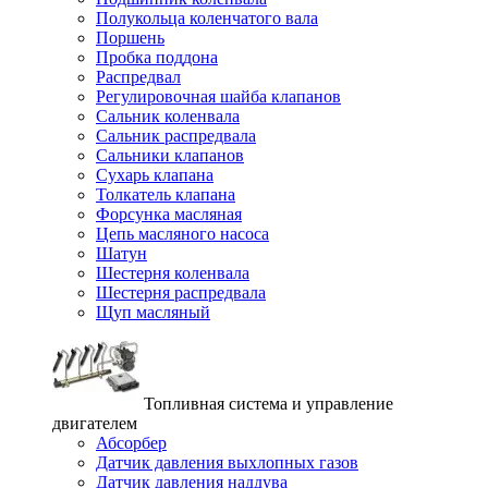
Полукольца коленчатого вала
Поршень
Пробка поддона
Распредвал
Регулировочная шайба клапанов
Сальник коленвала
Сальник распредвала
Сальники клапанов
Сухарь клапана
Толкатель клапана
Форсунка масляная
Цепь масляного насоса
Шатун
Шестерня коленвала
Шестерня распредвала
Щуп масляный
Топливная система и управление
двигателем
Абсорбер
Датчик давления выхлопных газов
Датчик давления наддува