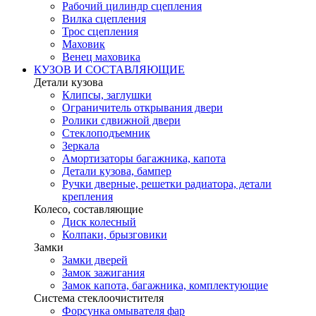
Рабочий цилиндр сцепления
Вилка сцепления
Трос сцепления
Маховик
Венец маховика
КУЗОВ И СОСТАВЛЯЮЩИЕ
Детали кузова
Клипсы, заглушки
Ограничитель открывания двери
Ролики сдвижной двери
Стеклоподъемник
Зеркала
Амортизаторы багажника, капота
Детали кузова, бампер
Ручки дверные, решетки радиатора, детали
крепления
Колесо, составляющие
Диск колесный
Колпаки, брызговики
Замки
Замки дверей
Замок зажигания
Замок капота, багажника, комплектующие
Система стеклоочистителя
Форсунка омывателя фар