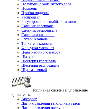
Полукольца коленчатого вала
Поршень
Пробка поддона
Распредвал
Регулировочная шайба клапанов
Сальник коленвала
Сальник распредвала
Сальники клапанов
Сухарь клапана
Толкатель клапана
Форсунка масляная
Цепь масляного насоса
Шатун
Шестерня коленвала
Шестерня распредвала
Щуп масляный
Топливная система и управление
двигателем
Абсорбер
Датчик давления выхлопных газов
Датчик давления наддува