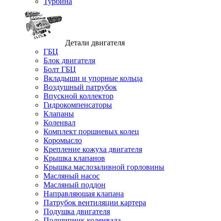
Турбина
Детали двигателя
ГБЦ
Блок двигателя
Болт ГБЦ
Вкладыши и упорные кольца
Воздушный патрубок
Впускной коллектор
Гидрокомпенсаторы
Клапаны
Коленвал
Комплект поршневых колец
Коромысло
Крепление кожуха двигателя
Крышка клапанов
Крышка маслозаливной горловины
Масляный насос
Масляный поддон
Направляющая клапана
Патрубок вентиляции картера
Подушка двигателя
Подшипник коленвала