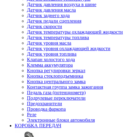
Датчик давления воздуха в шине
Датчик давления масла
Датчик заднего хода
Датчик педали сцепления
Датчик скорости
Датчик температуры охлаждающей жидкости
Датчик температуры топлива
Датчик уровня масла
Датчик уровня охлаждающей жидкости
Датчик уровня топлива
Клапан холостого хода
Клемма аккумулятора
Кнопка регулировки зеркал
Кнопка стеклоподъемника
Кнопка центрального замка
Контактная группа замка зажигания
Педаль газа (потенциометр)
Подрулевые переключатели
Предохранители
Проводка фаркопа
Реле
Электронные блоки автомобиля
КОРОБКА ПЕРЕДАЧ