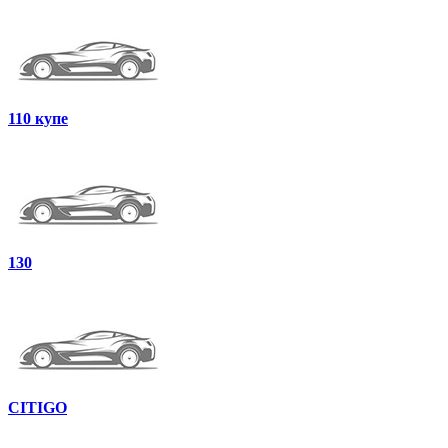
110 купе
130
CITIGO