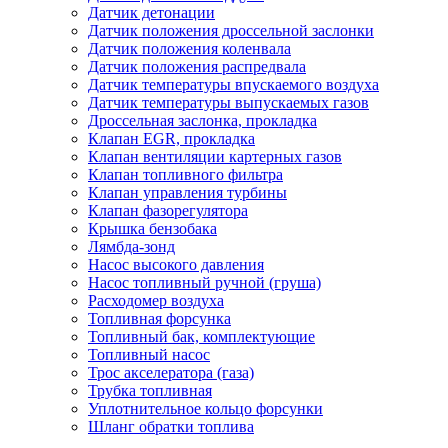
Датчик детонации
Датчик положения дроссельной заслонки
Датчик положения коленвала
Датчик положения распредвала
Датчик температуры впускаемого воздуха
Датчик температуры выпускаемых газов
Дроссельная заслонка, прокладка
Клапан EGR, прокладка
Клапан вентиляции картерных газов
Клапан топливного фильтра
Клапан управления турбины
Клапан фазорегулятора
Крышка бензобака
Лямбда-зонд
Насос высокого давления
Насос топливный ручной (груша)
Расходомер воздуха
Топливная форсунка
Топливный бак, комплектующие
Топливный насос
Трос акселератора (газа)
Трубка топливная
Уплотнительное кольцо форсунки
Шланг обратки топлива