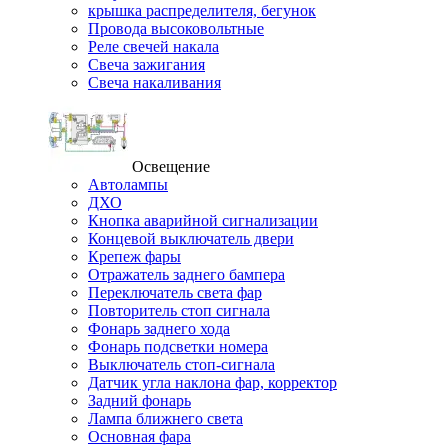
крышка распределителя, бегунок
Провода высоковольтные
Реле свечей накала
Свеча зажигания
Свеча накаливания
Освещение
Автолампы
ДХО
Кнопка аварийной сигнализации
Концевой выключатель двери
Крепеж фары
Отражатель заднего бампера
Переключатель света фар
Повторитель стоп сигнала
Фонарь заднего хода
Фонарь подсветки номера
Выключатель стоп-сигнала
Датчик угла наклона фар, корректор
Задний фонарь
Лампа ближнего света
Основная фара