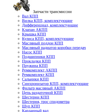
Запчасти трансмиссии
Вал КПП
Вилка КПП, комплектующие
Дифференциал, комплектующие
Клапан АКПП
Крышка КПП
Кулиса КПП, комплектующие
Масляный поддон КПП
Масляный радиатор коробки передач
Насос КПП
Подшипники КПП
Прокладки КПП
Пружина КПП
Ремкомплект АКПП
Ремкомплект КПП
Сальники КПП
Синхронизатор КПП, комплектующие
Фильтр масляный АКПП
Цепь раздаточной КПП
Шестерни КПП
Шестерня, трос спидометра
Щуп КПП
Карданный вал