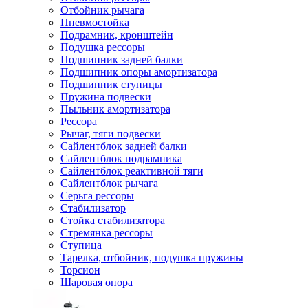
Отбойник рычага
Пневмостойка
Подрамник, кронштейн
Подушка рессоры
Подшипник задней балки
Подшипник опоры амортизатора
Подшипник ступицы
Пружина подвески
Пыльник амортизатора
Рессора
Рычаг, тяги подвески
Сайлентблок задней балки
Сайлентблок подрамника
Сайлентблок реактивной тяги
Сайлентблок рычага
Серьга рессоры
Стабилизатор
Стойка стабилизатора
Стремянка рессоры
Ступица
Тарелка, отбойник, подушка пружины
Торсион
Шаровая опора