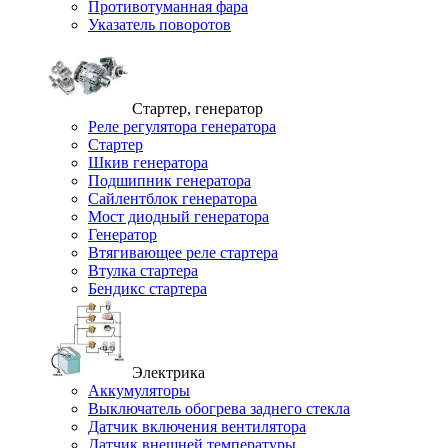
Противотуманная фара
Указатель поворотов
Стартер, генератор
Реле регулятора генератора
Стартер
Шкив генератора
Подшипник генератора
Сайлентблок генератора
Мост диодный генератора
Генератор
Втягивающее реле стартера
Втулка стартера
Бендикс стартера
Электрика
Аккумуляторы
Выключатель обогрева заднего стекла
Датчик включения вентилятора
Датчик внешней температуры