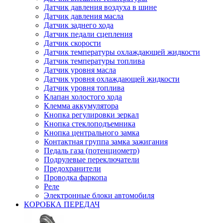
Датчик давления воздуха в шине
Датчик давления масла
Датчик заднего хода
Датчик педали сцепления
Датчик скорости
Датчик температуры охлаждающей жидкости
Датчик температуры топлива
Датчик уровня масла
Датчик уровня охлаждающей жидкости
Датчик уровня топлива
Клапан холостого хода
Клемма аккумулятора
Кнопка регулировки зеркал
Кнопка стеклоподъемника
Кнопка центрального замка
Контактная группа замка зажигания
Педаль газа (потенциометр)
Подрулевые переключатели
Предохранители
Проводка фаркопа
Реле
Электронные блоки автомобиля
КОРОБКА ПЕРЕДАЧ