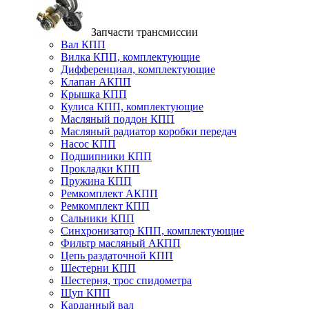
Запчасти трансмиссии
Вал КПП
Вилка КПП, комплектующие
Дифференциал, комплектующие
Клапан АКПП
Крышка КПП
Кулиса КПП, комплектующие
Масляный поддон КПП
Масляный радиатор коробки передач
Насос КПП
Подшипники КПП
Прокладки КПП
Пружина КПП
Ремкомплект АКПП
Ремкомплект КПП
Сальники КПП
Синхронизатор КПП, комплектующие
Фильтр масляный АКПП
Цепь раздаточной КПП
Шестерни КПП
Шестерня, трос спидометра
Щуп КПП
Карданный вал