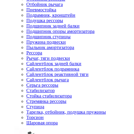
Отбойник рычага
Пневмостойка
Подрамник, кронштейн
Подушка рессоры
Подшипник задней балки
Подшипник опоры амортизатора
Подшипник ступицы
Пружина подвески
Пыльник амортизатора
Рессора
Рычаг, тяги подвески
Сайлентблок задней балки
Сайлентблок подрамника
Сайлентблок реактивной тяги
Сайлентблок рычага
Серьга рессоры
Стабилизатор
Стойка стабилизатора
Стремянка рессоры
Ступица
Тарелка, отбойник, подушка пружины
Торсион
Шаровая опора