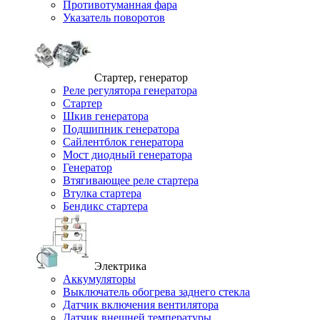
Противотуманная фара
Указатель поворотов
Стартер, генератор
Реле регулятора генератора
Стартер
Шкив генератора
Подшипник генератора
Сайлентблок генератора
Мост диодный генератора
Генератор
Втягивающее реле стартера
Втулка стартера
Бендикс стартера
Электрика
Аккумуляторы
Выключатель обогрева заднего стекла
Датчик включения вентилятора
Датчик внешней температуры