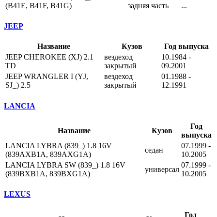
(B41E, B41F, B41G)
задняя часть
...
JEEP
Название
Кузов
Год выпуска
JEEP CHEROKEE (XJ) 2.1
вездеход
10.1984 -
TD
закрытый
09.2001
JEEP WRANGLER I (YJ,
вездеход
01.1988 -
SJ_) 2.5
закрытый
12.1991
LANCIA
Год
Название
Кузов
выпуска
LANCIA LYBRA (839_) 1.8 16V
07.1999 -
седан
(839AXB1A, 839AXG1A)
10.2005
LANCIA LYBRA SW (839_) 1.8 16V
07.1999 -
универсал
(839BXB1A, 839BXG1A)
10.2005
LEXUS
Год