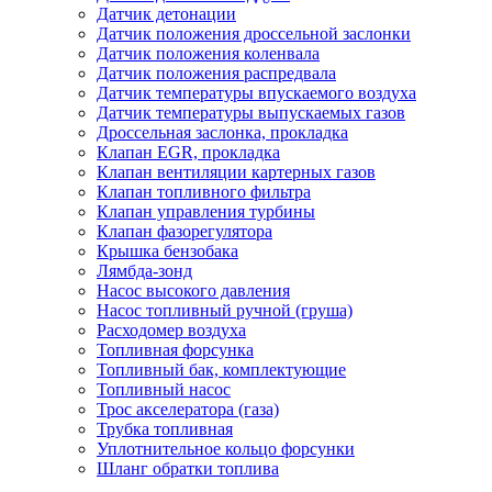
Датчик детонации
Датчик положения дроссельной заслонки
Датчик положения коленвала
Датчик положения распредвала
Датчик температуры впускаемого воздуха
Датчик температуры выпускаемых газов
Дроссельная заслонка, прокладка
Клапан EGR, прокладка
Клапан вентиляции картерных газов
Клапан топливного фильтра
Клапан управления турбины
Клапан фазорегулятора
Крышка бензобака
Лямбда-зонд
Насос высокого давления
Насос топливный ручной (груша)
Расходомер воздуха
Топливная форсунка
Топливный бак, комплектующие
Топливный насос
Трос акселератора (газа)
Трубка топливная
Уплотнительное кольцо форсунки
Шланг обратки топлива