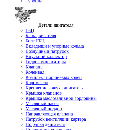
Турбина
Детали двигателя
ГБЦ
Блок двигателя
Болт ГБЦ
Вкладыши и упорные кольца
Воздушный патрубок
Впускной коллектор
Гидрокомпенсаторы
Клапаны
Коленвал
Комплект поршневых колец
Коромысло
Крепление кожуха двигателя
Крышка клапанов
Крышка маслозаливной горловины
Масляный насос
Масляный поддон
Направляющая клапана
Патрубок вентиляции картера
Подушка двигателя
Подшипник коленвала