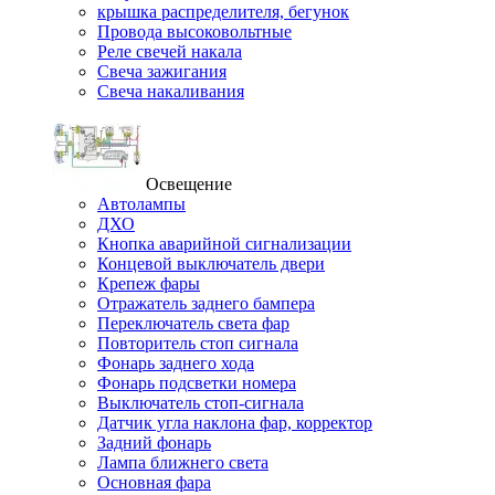
крышка распределителя, бегунок
Провода высоковольтные
Реле свечей накала
Свеча зажигания
Свеча накаливания
Освещение
Автолампы
ДХО
Кнопка аварийной сигнализации
Концевой выключатель двери
Крепеж фары
Отражатель заднего бампера
Переключатель света фар
Повторитель стоп сигнала
Фонарь заднего хода
Фонарь подсветки номера
Выключатель стоп-сигнала
Датчик угла наклона фар, корректор
Задний фонарь
Лампа ближнего света
Основная фара