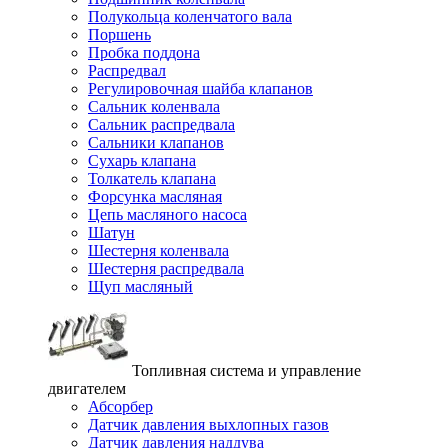
Полукольца коленчатого вала
Поршень
Пробка поддона
Распредвал
Регулировочная шайба клапанов
Сальник коленвала
Сальник распредвала
Сальники клапанов
Сухарь клапана
Толкатель клапана
Форсунка масляная
Цепь масляного насоса
Шатун
Шестерня коленвала
Шестерня распредвала
Щуп масляный
Топливная система и управление
двигателем
Абсорбер
Датчик давления выхлопных газов
Датчик давления наддува