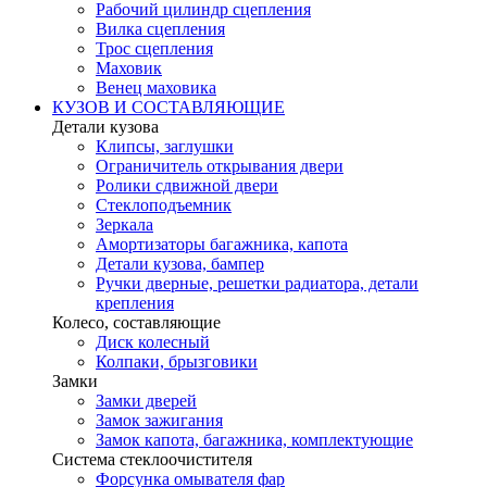
Рабочий цилиндр сцепления
Вилка сцепления
Трос сцепления
Маховик
Венец маховика
КУЗОВ И СОСТАВЛЯЮЩИЕ
Детали кузова
Клипсы, заглушки
Ограничитель открывания двери
Ролики сдвижной двери
Стеклоподъемник
Зеркала
Амортизаторы багажника, капота
Детали кузова, бампер
Ручки дверные, решетки радиатора, детали
крепления
Колесо, составляющие
Диск колесный
Колпаки, брызговики
Замки
Замки дверей
Замок зажигания
Замок капота, багажника, комплектующие
Система стеклоочистителя
Форсунка омывателя фар