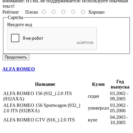
Внимание:
HTML не поддерживается! Используйте обычный
текст!
Рейтинг
Плохо
Хорошо
Captcha
Введите код
Продолжить
ALFA ROMEO
Год
Название
Кузов
выпуска
ALFA ROMEO 156 (932_) 2.0 JTS
03.2002 -
седан
(932AXA)
09.2005
ALFA ROMEO 156 Sportwagon (932_)
03.2002 -
универсал
2.0 JTS (932BXA)
05.2006
04.2003 -
ALFA ROMEO GTV (916_) 2.0 JTS
купе
10.2005