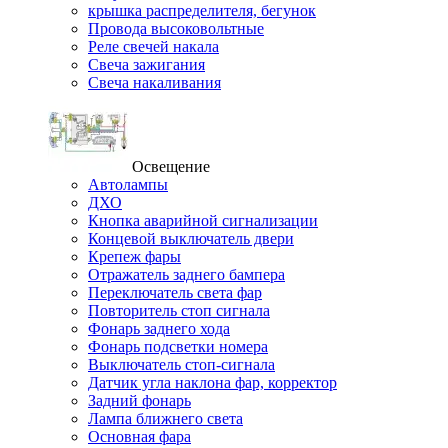
крышка распределителя, бегунок
Провода высоковольтные
Реле свечей накала
Свеча зажигания
Свеча накаливания
Освещение
Автолампы
ДХО
Кнопка аварийной сигнализации
Концевой выключатель двери
Крепеж фары
Отражатель заднего бампера
Переключатель света фар
Повторитель стоп сигнала
Фонарь заднего хода
Фонарь подсветки номера
Выключатель стоп-сигнала
Датчик угла наклона фар, корректор
Задний фонарь
Лампа ближнего света
Основная фара