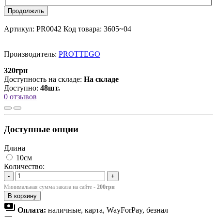
Продолжить
Артикул:
PR0042
Код товара:
3605~04
Производитель:
PROTTEGO
320грн
Доступность на складе:
На складе
Доступно:
48шт.
0 отзывов
Доступные опции
Длина
10см
Количество:
-
+
Минимальная сумма заказа на сайте -
200грн
В корзину
payments
Оплата:
наличные, карта, WayForPay, безнал