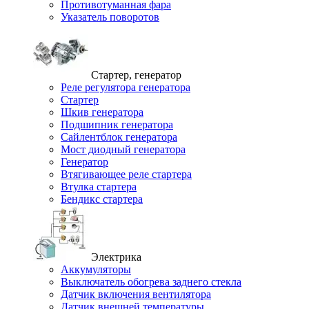
Противотуманная фара
Указатель поворотов
Стартер, генератор
Реле регулятора генератора
Стартер
Шкив генератора
Подшипник генератора
Сайлентблок генератора
Мост диодный генератора
Генератор
Втягивающее реле стартера
Втулка стартера
Бендикс стартера
Электрика
Аккумуляторы
Выключатель обогрева заднего стекла
Датчик включения вентилятора
Датчик внешней температуры