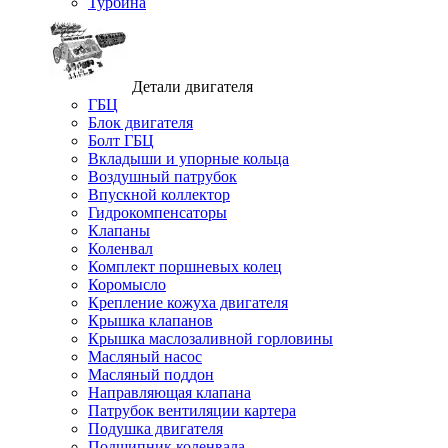
Турбина
Детали двигателя
ГБЦ
Блок двигателя
Болт ГБЦ
Вкладыши и упорные кольца
Воздушный патрубок
Впускной коллектор
Гидрокомпенсаторы
Клапаны
Коленвал
Комплект поршневых колец
Коромысло
Крепление кожуха двигателя
Крышка клапанов
Крышка маслозаливной горловины
Масляный насос
Масляный поддон
Направляющая клапана
Патрубок вентиляции картера
Подушка двигателя
Подшипник коленвала