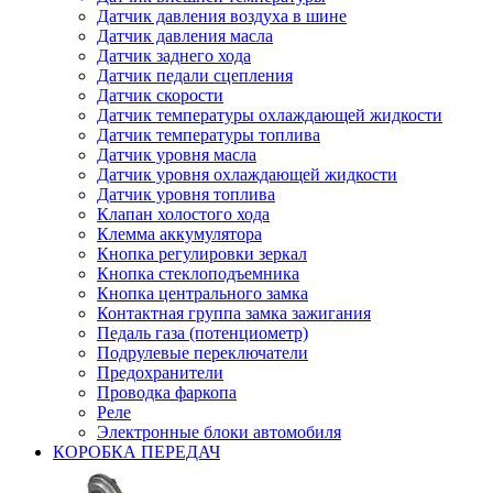
Датчик давления воздуха в шине
Датчик давления масла
Датчик заднего хода
Датчик педали сцепления
Датчик скорости
Датчик температуры охлаждающей жидкости
Датчик температуры топлива
Датчик уровня масла
Датчик уровня охлаждающей жидкости
Датчик уровня топлива
Клапан холостого хода
Клемма аккумулятора
Кнопка регулировки зеркал
Кнопка стеклоподъемника
Кнопка центрального замка
Контактная группа замка зажигания
Педаль газа (потенциометр)
Подрулевые переключатели
Предохранители
Проводка фаркопа
Реле
Электронные блоки автомобиля
КОРОБКА ПЕРЕДАЧ