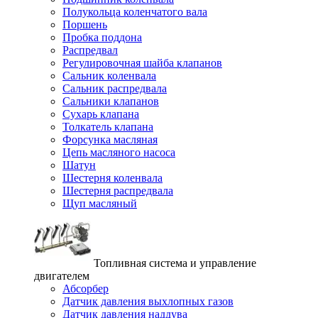
Полукольца коленчатого вала
Поршень
Пробка поддона
Распредвал
Регулировочная шайба клапанов
Сальник коленвала
Сальник распредвала
Сальники клапанов
Сухарь клапана
Толкатель клапана
Форсунка масляная
Цепь масляного насоса
Шатун
Шестерня коленвала
Шестерня распредвала
Щуп масляный
Топливная система и управление
двигателем
Абсорбер
Датчик давления выхлопных газов
Датчик давления наддува