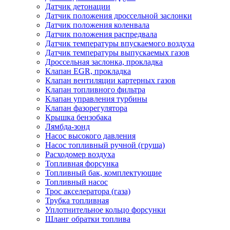
Датчик детонации
Датчик положения дроссельной заслонки
Датчик положения коленвала
Датчик положения распредвала
Датчик температуры впускаемого воздуха
Датчик температуры выпускаемых газов
Дроссельная заслонка, прокладка
Клапан EGR, прокладка
Клапан вентиляции картерных газов
Клапан топливного фильтра
Клапан управления турбины
Клапан фазорегулятора
Крышка бензобака
Лямбда-зонд
Насос высокого давления
Насос топливный ручной (груша)
Расходомер воздуха
Топливная форсунка
Топливный бак, комплектующие
Топливный насос
Трос акселератора (газа)
Трубка топливная
Уплотнительное кольцо форсунки
Шланг обратки топлива