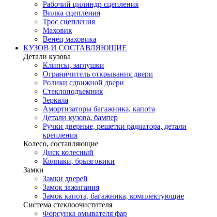
Рабочий цилиндр сцепления
Вилка сцепления
Трос сцепления
Маховик
Венец маховика
КУЗОВ И СОСТАВЛЯЮЩИЕ
Детали кузова
Клипсы, заглушки
Ограничитель открывания двери
Ролики сдвижной двери
Стеклоподъемник
Зеркала
Амортизаторы багажника, капота
Детали кузова, бампер
Ручки дверные, решетки радиатора, детали
крепления
Колесо, составляющие
Диск колесный
Колпаки, брызговики
Замки
Замки дверей
Замок зажигания
Замок капота, багажника, комплектующие
Система стеклоочистителя
Форсунка омывателя фар