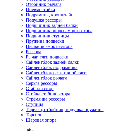
Отбойник рычага
Пневмостойка
Подрамник, кронштейн
Подушка рессоры
Подшипник задней балки
Подшипник опоры амортизатора
Подшипник ступицы
Пружина подвески
Пыльник амортизатора
Рессора
Рычаг, тяги подвески
Сайлентблок задней балки
Сайлентблок подрамника
Сайлентблок реактивной тяги
Сайлентблок рычага
Серьга рессоры
Стабилизатор
Стойка стабилизатора
Стремянка рессоры
Ступица
Тарелка, отбойник, подушка пружины
Торсион
Шаровая опора