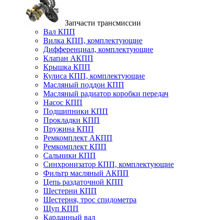
Запчасти трансмиссии
Вал КПП
Вилка КПП, комплектующие
Дифференциал, комплектующие
Клапан АКПП
Крышка КПП
Кулиса КПП, комплектующие
Масляный поддон КПП
Масляный радиатор коробки передач
Насос КПП
Подшипники КПП
Прокладки КПП
Пружина КПП
Ремкомплект АКПП
Ремкомплект КПП
Сальники КПП
Синхронизатор КПП, комплектующие
Фильтр масляный АКПП
Цепь раздаточной КПП
Шестерни КПП
Шестерня, трос спидометра
Щуп КПП
Карданный вал