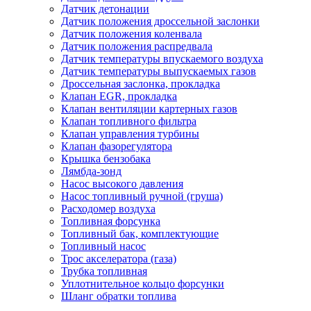
Датчик детонации
Датчик положения дроссельной заслонки
Датчик положения коленвала
Датчик положения распредвала
Датчик температуры впускаемого воздуха
Датчик температуры выпускаемых газов
Дроссельная заслонка, прокладка
Клапан EGR, прокладка
Клапан вентиляции картерных газов
Клапан топливного фильтра
Клапан управления турбины
Клапан фазорегулятора
Крышка бензобака
Лямбда-зонд
Насос высокого давления
Насос топливный ручной (груша)
Расходомер воздуха
Топливная форсунка
Топливный бак, комплектующие
Топливный насос
Трос акселератора (газа)
Трубка топливная
Уплотнительное кольцо форсунки
Шланг обратки топлива