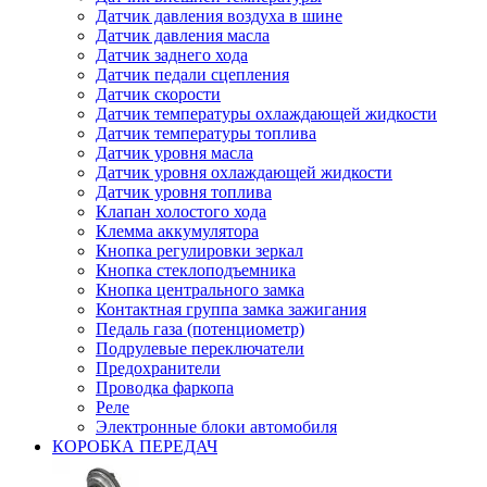
Датчик давления воздуха в шине
Датчик давления масла
Датчик заднего хода
Датчик педали сцепления
Датчик скорости
Датчик температуры охлаждающей жидкости
Датчик температуры топлива
Датчик уровня масла
Датчик уровня охлаждающей жидкости
Датчик уровня топлива
Клапан холостого хода
Клемма аккумулятора
Кнопка регулировки зеркал
Кнопка стеклоподъемника
Кнопка центрального замка
Контактная группа замка зажигания
Педаль газа (потенциометр)
Подрулевые переключатели
Предохранители
Проводка фаркопа
Реле
Электронные блоки автомобиля
КОРОБКА ПЕРЕДАЧ