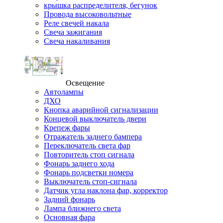
крышка распределителя, бегунок
Провода высоковольтные
Реле свечей накала
Свеча зажигания
Свеча накаливания
Освещение
Автолампы
ДХО
Кнопка аварийной сигнализации
Концевой выключатель двери
Крепеж фары
Отражатель заднего бампера
Переключатель света фар
Повторитель стоп сигнала
Фонарь заднего хода
Фонарь подсветки номера
Выключатель стоп-сигнала
Датчик угла наклона фар, корректор
Задний фонарь
Лампа ближнего света
Основная фара