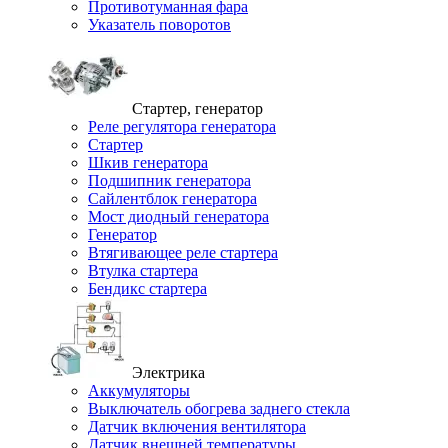
Противотуманная фара
Указатель поворотов
Стартер, генератор
Реле регулятора генератора
Стартер
Шкив генератора
Подшипник генератора
Сайлентблок генератора
Мост диодный генератора
Генератор
Втягивающее реле стартера
Втулка стартера
Бендикс стартера
Электрика
Аккумуляторы
Выключатель обогрева заднего стекла
Датчик включения вентилятора
Датчик внешней температуры