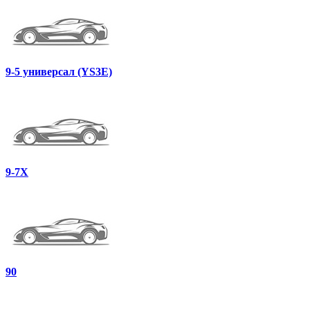
9-5 универсал (YS3E)
9-7X
90