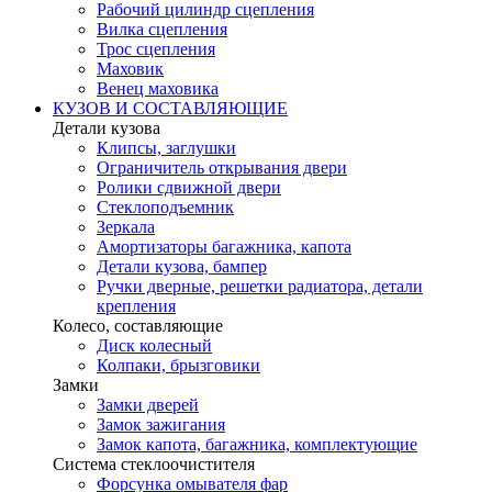
Рабочий цилиндр сцепления
Вилка сцепления
Трос сцепления
Маховик
Венец маховика
КУЗОВ И СОСТАВЛЯЮЩИЕ
Детали кузова
Клипсы, заглушки
Ограничитель открывания двери
Ролики сдвижной двери
Стеклоподъемник
Зеркала
Амортизаторы багажника, капота
Детали кузова, бампер
Ручки дверные, решетки радиатора, детали
крепления
Колесо, составляющие
Диск колесный
Колпаки, брызговики
Замки
Замки дверей
Замок зажигания
Замок капота, багажника, комплектующие
Система стеклоочистителя
Форсунка омывателя фар