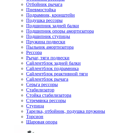
Отбойник рычага
Пневмостойка
Подрамник, кронштейн
Подушка рессоры
Подшипник задней балки
Подшипник опоры амортизатора
Подшипник ступицы
Пружина подвески
Пыльник амортизатора
Рессора
Рычаг, тяги подвески
Сайлентблок задней балки
Сайлентблок подрамника
Сайлентблок реактивной тяги
Сайлентблок рычага
Серьга рессоры
Стабилизатор
Стойка стабилизатора
Стремянка рессоры
Ступица
Тарелка, отбойник, подушка пружины
Торсион
Шаровая опора