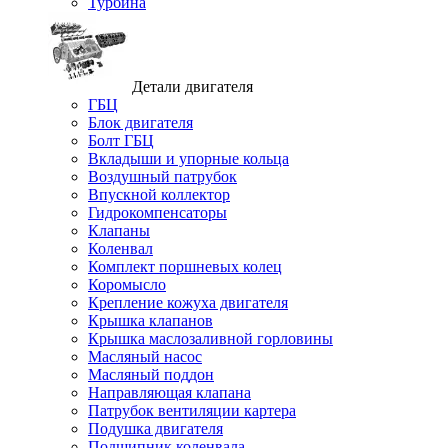
Турбина
Детали двигателя
ГБЦ
Блок двигателя
Болт ГБЦ
Вкладыши и упорные кольца
Воздушный патрубок
Впускной коллектор
Гидрокомпенсаторы
Клапаны
Коленвал
Комплект поршневых колец
Коромысло
Крепление кожуха двигателя
Крышка клапанов
Крышка маслозаливной горловины
Масляный насос
Масляный поддон
Направляющая клапана
Патрубок вентиляции картера
Подушка двигателя
Подшипник коленвала