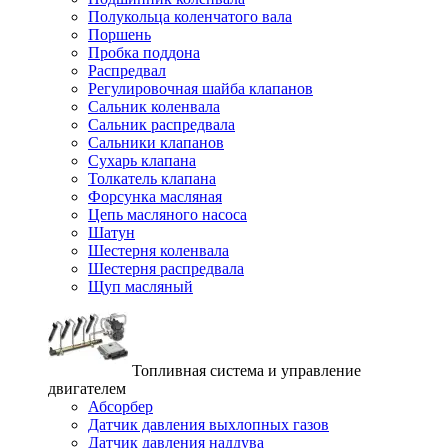
Полукольца коленчатого вала
Поршень
Пробка поддона
Распредвал
Регулировочная шайба клапанов
Сальник коленвала
Сальник распредвала
Сальники клапанов
Сухарь клапана
Толкатель клапана
Форсунка масляная
Цепь масляного насоса
Шатун
Шестерня коленвала
Шестерня распредвала
Щуп масляный
Топливная система и управление
двигателем
Абсорбер
Датчик давления выхлопных газов
Датчик давления наддува