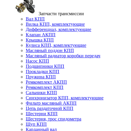
Запчасти трансмиссии
Вал КПП
Вилка КПП, комплектующие
Дифференциал, комплектующие
Клапан АКПП
Крышка КПП
Кулиса КПП, комплектующие
Масляный поддон КПП
Масляный радиатор коробки передач
Насос КПП
Подшипники КПП
Прокладки КПП
Пружина КПП
Ремкомплект АКПП
Ремкомплект КПП
Сальники КПП
Синхронизатор КПП, комплектующие
Фильтр масляный АКПП
Цепь раздаточной КПП
Шестерни КПП
Шестерня, трос спидометра
Щуп КПП
Карданный вал