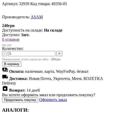
Артикул:
32939
Код товара:
49356-05
Производитель:
ASAM
240грн
Доступность на складе:
На складе
Доступно:
1шт.
0 отзывов
Количество:
-
+
Минимальная сумма заказа на сайте -
200грн
В корзину
payments
Оплата:
наличные, карта, WayForPay, безнал
local_shipping
Доставка:
Новая Почта, Укрпочта, Meest, ROZETKA
Delivery
assignment_return
Возврат:
14 дней
Вы хотите оформить заказ или продолжить покупку?
Оформить заказ
Продолжить покупку
АНАЛОГИ: