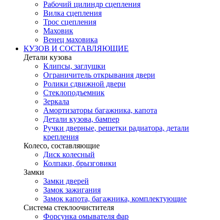
Рабочий цилиндр сцепления
Вилка сцепления
Трос сцепления
Маховик
Венец маховика
КУЗОВ И СОСТАВЛЯЮЩИЕ
Детали кузова
Клипсы, заглушки
Ограничитель открывания двери
Ролики сдвижной двери
Стеклоподъемник
Зеркала
Амортизаторы багажника, капота
Детали кузова, бампер
Ручки дверные, решетки радиатора, детали
крепления
Колесо, составляющие
Диск колесный
Колпаки, брызговики
Замки
Замки дверей
Замок зажигания
Замок капота, багажника, комплектующие
Система стеклоочистителя
Форсунка омывателя фар