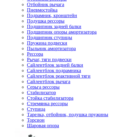
Отбойник рычага
Пневмостойка
Подрамник, кронштейн
Подушка рессоры
Подшипник задней балки
Подшипник опоры амортизатора
Подшипник ступицы
Пружина подвески
Пыльник амортизатора
Рессора
Рычаг, тяги подвески
Сайлентблок задней балки
Сайлентблок подрамника
Сайлентблок реактивной тяги
Сайлентблок рычага
Серьга рессоры
Стабилизатор
Стойка стабилизатора
Стремянка рессоры
Ступица
Тарелка, отбойник, подушка пружины
Торсион
Шаровая опора