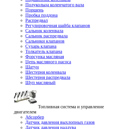
Полукольца коленчатого вала
Поршень
Пробка поддона
Распредвал
Регулировочная шайба клапанов
Сальник коленвала
Сальник распредвала
Сальники клапанов
Сухарь клапана
Толкатель клапана
Форсунка масляная
Цепь масляного насоса
Шатун
Шестерня коленвала
Шестерня распредвала
Щуп масляный
Топливная система и управление
двигателем
Абсорбер
Датчик давления выхлопных газов
Датчик давления наддува