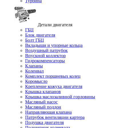
Турбина
Детали двигателя
ГБЦ
Блок двигателя
Болт ГБЦ
Вкладыши и упорные кольца
Воздушный патрубок
Впускной коллектор
Гидрокомпенсаторы
Клапаны
Коленвал
Комплект поршневых колец
Коромысло
Крепление кожуха двигателя
Крышка клапанов
Крышка маслозаливной горловины
Масляный насос
Масляный поддон
Направляющая клапана
Патрубок вентиляции картера
Подушка двигателя
Подшипник коленвала