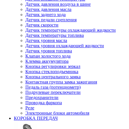
Датчик давления воздуха в шине
Датчик давления масла
Датчик заднего хода
Датчик педали сцепления
Датчик скорости
Датчик температуры охлаждающей жидкости
Датчик температуры топлива
Датчик уровня масла
Датчик уровня охлаждающей жидкости
Датчик уровня топлива
Клапан холостого хода
Клемма аккумулятора
Кнопка регулировки зеркал
Кнопка стеклоподъемника
Кнопка центрального замка
Контактная группа замка зажигания
Педаль газа (потенциометр)
Подрулевые переключатели
Предохранители
Проводка фаркопа
Реле
Электронные блоки автомобиля
КОРОБКА ПЕРЕДАЧ