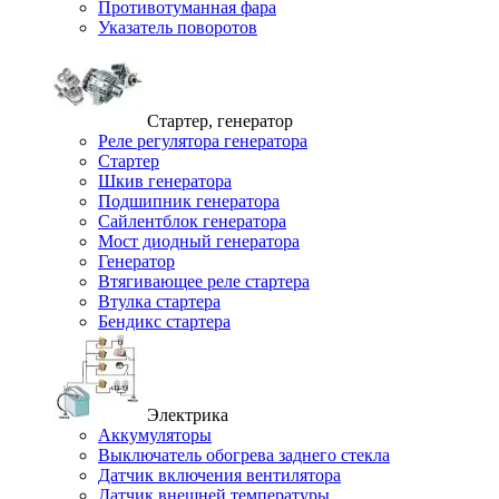
Противотуманная фара
Указатель поворотов
Стартер, генератор
Реле регулятора генератора
Стартер
Шкив генератора
Подшипник генератора
Сайлентблок генератора
Мост диодный генератора
Генератор
Втягивающее реле стартера
Втулка стартера
Бендикс стартера
Электрика
Аккумуляторы
Выключатель обогрева заднего стекла
Датчик включения вентилятора
Датчик внешней температуры