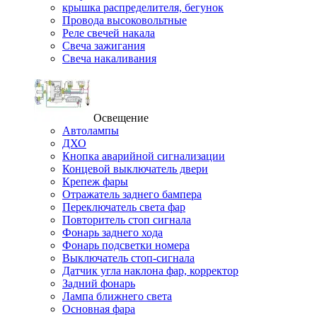
крышка распределителя, бегунок
Провода высоковольтные
Реле свечей накала
Свеча зажигания
Свеча накаливания
Освещение
Автолампы
ДХО
Кнопка аварийной сигнализации
Концевой выключатель двери
Крепеж фары
Отражатель заднего бампера
Переключатель света фар
Повторитель стоп сигнала
Фонарь заднего хода
Фонарь подсветки номера
Выключатель стоп-сигнала
Датчик угла наклона фар, корректор
Задний фонарь
Лампа ближнего света
Основная фара