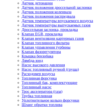
Датчик детонации
Датчик положения дроссельной заслонки
Датчик положения коленвала
Датчик положения распредвала
Датчик температуры впускаемого воздуха
Датчик температуры выпускаемых газов
Дроссельная заслонка, прокладка
Клапан EGR, прокладка
Клапан вентиляции картерных газов
Клапан топливного фильтра
Клапан управления турбины
Клапан фазорегулятора
Крышка бензобака
Лямбда-зонд
Насос высокого давления
Насос топливный ручной (груша)
Расходомер воздуха
Топливная форсунка
Топливный бак, комплектующие
Топливный насос
Трос акселератора (газа)
Трубка топливная
Уплотнительное кольцо форсунки
Шланг обратки топлива