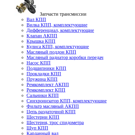
Запчасти трансмиссии
Вал КПП
Вилка КПП, комплектующие
Дифференциал, комплектующие
Клапан АКПП
Крышка КПП
Кулиса КПП, комплектующие
Масляный поддон КПП
Масляный радиатор коробки передач
Насос КПП
Подшипники КПП
Прокладки КПП
Пружина КПП
Ремкомплект АКПП
Ремкомплект КПП
Сальники КПП
Синхронизатор КПП, комплектующие
Фильтр масляный АКПП
Цепь раздаточной КПП
Шестерни КПП
Шестерня, трос спидометра
Щуп КПП
Карданный вал