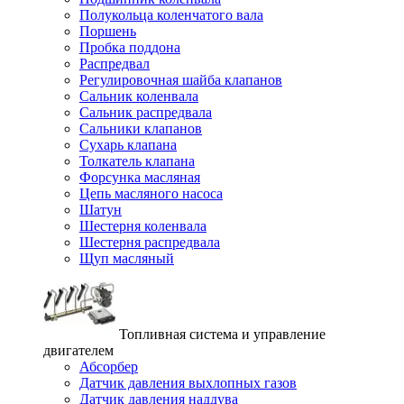
Полукольца коленчатого вала
Поршень
Пробка поддона
Распредвал
Регулировочная шайба клапанов
Сальник коленвала
Сальник распредвала
Сальники клапанов
Сухарь клапана
Толкатель клапана
Форсунка масляная
Цепь масляного насоса
Шатун
Шестерня коленвала
Шестерня распредвала
Щуп масляный
Топливная система и управление
двигателем
Абсорбер
Датчик давления выхлопных газов
Датчик давления наддува