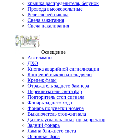
крышка распределителя, бегунок
Провода высоковольтные
Реле свечей накала
Свеча зажигания
Свеча накаливания
Освещение
Автолампы
ДХО
Кнопка аварийной сигнализации
Концевой выключатель двери
Крепеж фары
Отражатель заднего бампера
Переключатель света фар
Повторитель стоп сигнала
Фонарь заднего хода
Фонарь подсветки номера
Выключатель стоп-сигнала
Датчик угла наклона фар, корректор
Задний фонарь
Лампа ближнего света
Основная фара