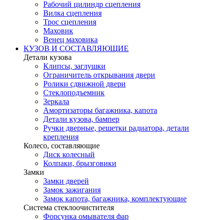
Рабочий цилиндр сцепления
Вилка сцепления
Трос сцепления
Маховик
Венец маховика
КУЗОВ И СОСТАВЛЯЮЩИЕ
Детали кузова
Клипсы, заглушки
Ограничитель открывания двери
Ролики сдвижной двери
Стеклоподъемник
Зеркала
Амортизаторы багажника, капота
Детали кузова, бампер
Ручки дверные, решетки радиатора, детали
крепления
Колесо, составляющие
Диск колесный
Колпаки, брызговики
Замки
Замки дверей
Замок зажигания
Замок капота, багажника, комплектующие
Система стеклоочистителя
Форсунка омывателя фар