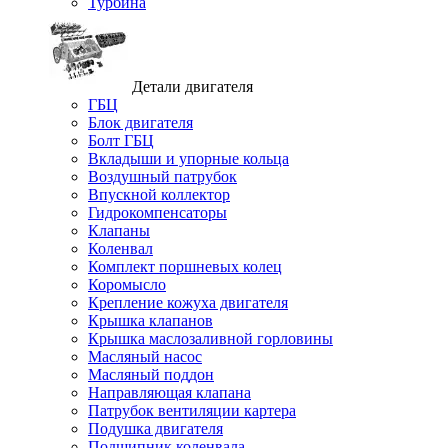
Турбина
Детали двигателя
ГБЦ
Блок двигателя
Болт ГБЦ
Вкладыши и упорные кольца
Воздушный патрубок
Впускной коллектор
Гидрокомпенсаторы
Клапаны
Коленвал
Комплект поршневых колец
Коромысло
Крепление кожуха двигателя
Крышка клапанов
Крышка маслозаливной горловины
Масляный насос
Масляный поддон
Направляющая клапана
Патрубок вентиляции картера
Подушка двигателя
Подшипник коленвала