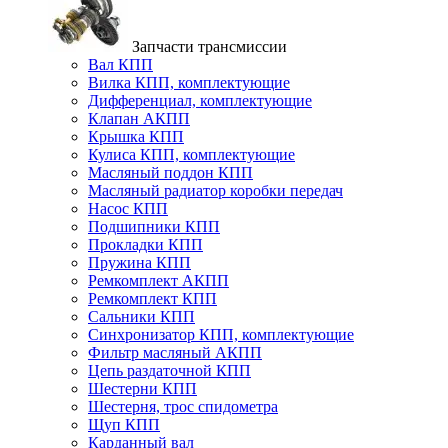
Запчасти трансмиссии
Вал КПП
Вилка КПП, комплектующие
Дифференциал, комплектующие
Клапан АКПП
Крышка КПП
Кулиса КПП, комплектующие
Масляный поддон КПП
Масляный радиатор коробки передач
Насос КПП
Подшипники КПП
Прокладки КПП
Пружина КПП
Ремкомплект АКПП
Ремкомплект КПП
Сальники КПП
Синхронизатор КПП, комплектующие
Фильтр масляный АКПП
Цепь раздаточной КПП
Шестерни КПП
Шестерня, трос спидометра
Щуп КПП
Карданный вал