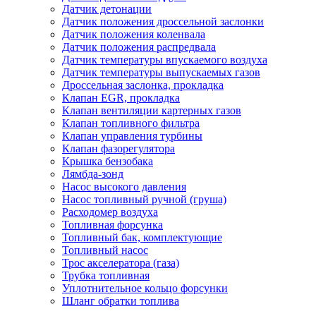
Датчик детонации
Датчик положения дроссельной заслонки
Датчик положения коленвала
Датчик положения распредвала
Датчик температуры впускаемого воздуха
Датчик температуры выпускаемых газов
Дроссельная заслонка, прокладка
Клапан EGR, прокладка
Клапан вентиляции картерных газов
Клапан топливного фильтра
Клапан управления турбины
Клапан фазорегулятора
Крышка бензобака
Лямбда-зонд
Насос высокого давления
Насос топливный ручной (груша)
Расходомер воздуха
Топливная форсунка
Топливный бак, комплектующие
Топливный насос
Трос акселератора (газа)
Трубка топливная
Уплотнительное кольцо форсунки
Шланг обратки топлива