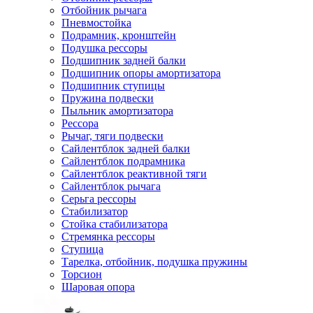
Отбойник рычага
Пневмостойка
Подрамник, кронштейн
Подушка рессоры
Подшипник задней балки
Подшипник опоры амортизатора
Подшипник ступицы
Пружина подвески
Пыльник амортизатора
Рессора
Рычаг, тяги подвески
Сайлентблок задней балки
Сайлентблок подрамника
Сайлентблок реактивной тяги
Сайлентблок рычага
Серьга рессоры
Стабилизатор
Стойка стабилизатора
Стремянка рессоры
Ступица
Тарелка, отбойник, подушка пружины
Торсион
Шаровая опора