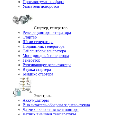
Противотуманная фара
Указатель поворотов
Стартер, генератор
Реле регулятора генератора
Стартер
Шкив генератора
Подшипник генератора
Сайлентблок генератора
Мост диодный генератора
Генератор
Втягивающее реле стартера
Втулка стартера
Бендикс стартера
Электрика
Аккумуляторы
Выключатель обогрева заднего стекла
Датчик включения вентилятора
Датчик внешней температуры