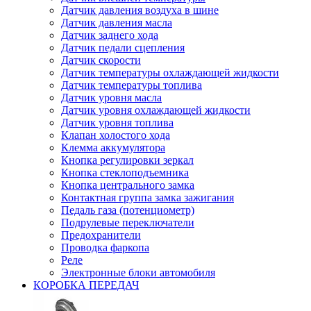
Датчик давления воздуха в шине
Датчик давления масла
Датчик заднего хода
Датчик педали сцепления
Датчик скорости
Датчик температуры охлаждающей жидкости
Датчик температуры топлива
Датчик уровня масла
Датчик уровня охлаждающей жидкости
Датчик уровня топлива
Клапан холостого хода
Клемма аккумулятора
Кнопка регулировки зеркал
Кнопка стеклоподъемника
Кнопка центрального замка
Контактная группа замка зажигания
Педаль газа (потенциометр)
Подрулевые переключатели
Предохранители
Проводка фаркопа
Реле
Электронные блоки автомобиля
КОРОБКА ПЕРЕДАЧ